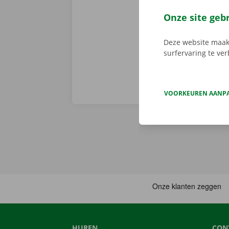
voor
Android
en gemakkelij
Onze site geb
huurwagen op 
Deze website maakt
surfervaring te ve
VOORKEUREN AANP
HUREN
CON