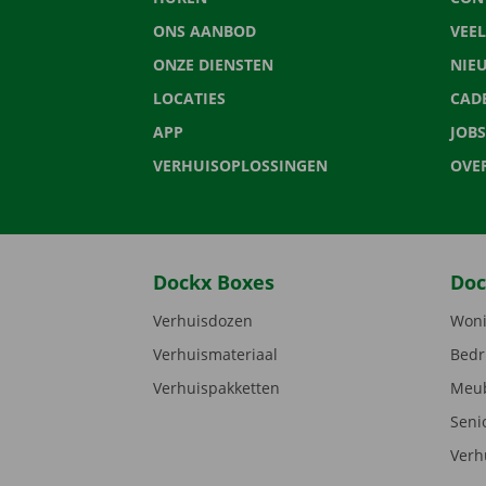
ONS AANBOD
VEE
ONZE DIENSTEN
NIE
LOCATIES
CAD
APP
JOBS
VERHUISOPLOSSINGEN
OVE
Dockx Boxes
Doc
Verhuisdozen
Woni
Verhuismateriaal
Bedr
Verhuispakketten
Meub
Seni
Verh