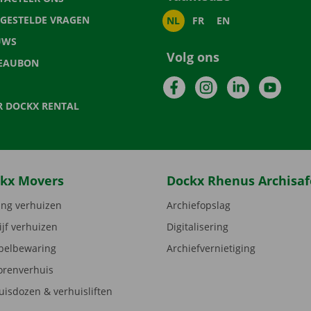
LGESTELDE VRAGEN
NL
FR
EN
UWS
Volg ons
EAUBON
Facebook
Instagram
LinkedIn
YouTu
R DOCKX RENTAL
kx Movers
Dockx Rhenus Archisaf
ng verhuizen
Archiefopslag
ijf verhuizen
Digitalisering
elbewaring
Archiefvernietiging
orenverhuis
uisdozen & verhuisliften