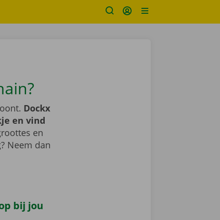
hain?
woont.
Dockx
je en vind
roottes en
ig? Neem dan
p bij jou