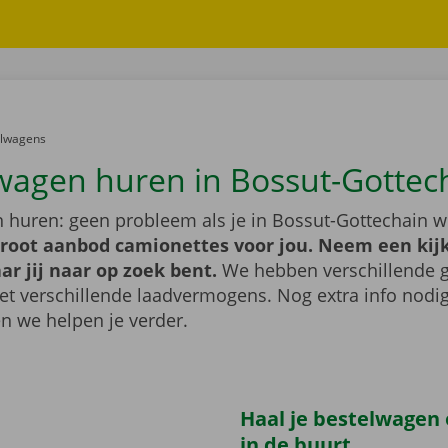
er:
elwagens
wagen huren in Bossut-Gottec
 huren: geen probleem als je in Bossut-Gottechain 
groot aanbod camionettes voor jou. Neem een kijk
ar jij naar op zoek bent.
We hebben verschillende g
t verschillende laadvermogens. Nog extra info nod
n we helpen je verder.
Haal je bestelwagen o
in de buurt