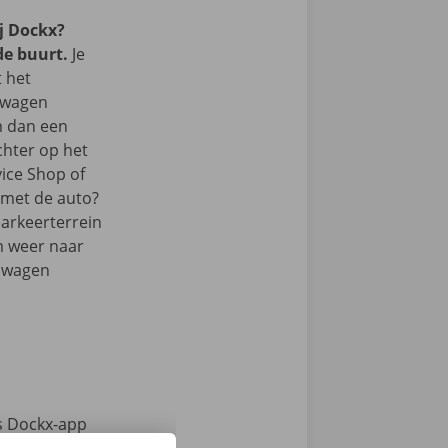
j Dockx?
de buurt.
Je
t het
lwagen
m dan een
chter op het
vice Shop of
r met de auto?
parkeerterrein
m weer naar
elwagen
s Dockx-app