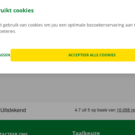
of
Apple
en reserveer 24/7 een camionette via de smartphon
k het model dat bij jouw situatie past. Reken af via de app e
ruikt cookies
in een Pick-up Point of Dockx Service Shop naar keuze.
 gebruik van cookies om jou een optimale bezoekerservaring aan t
rbeteren.
ASSEN
ACCEPTEER ALLE COOKIES
Taalkeuze
TACTEER ONS