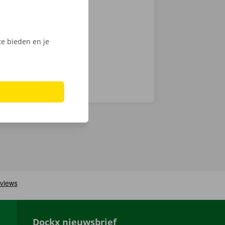
e. Kies snel
n haal jouw
e bieden en je
Dockx nieuwsbrief