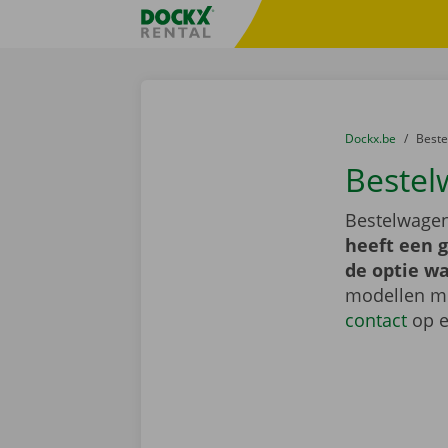
Ga naar inhoud
Taalselectie overslaan
Fratello DEMO
U bevindt zich hi
van
Dockx.be
naar
Best
Bestel
Bestelwagen
heeft een 
de optie wa
modellen me
contact
op e