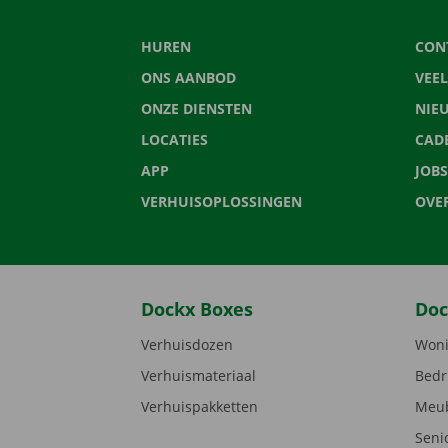
HUREN
CON
ONS AANBOD
VEE
ONZE DIENSTEN
NIE
LOCATIES
CAD
APP
JOBS
VERHUISOPLOSSINGEN
OVE
Dockx Boxes
Doc
Verhuisdozen
Woni
Verhuismateriaal
Bedr
Verhuispakketten
Meub
Seni