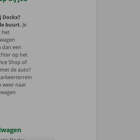
j Dockx?
de buurt.
Je
t het
lwagen
m dan een
chter op het
vice Shop of
r met de auto?
parkeerterrein
m weer naar
elwagen
elwagen