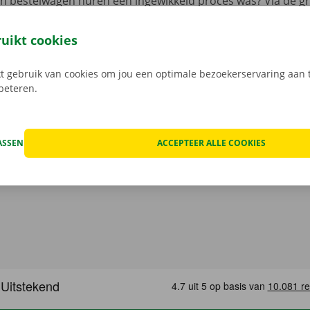
en bestelwagen huren een ingewikkeld proces was? Via de gr
 je 24/7 jouw camionette: snel, gemakkelijk en volledig con
jouw model en reken af. Wanneer je de bestelwagen ophaalt
ruikt cookies
e digitale sleutel. Vind de app voor
Android
of
Apple
, en bek
 gebruik van cookies om jou een optimale bezoekerservaring aan t
rbeteren.
ASSEN
ACCEPTEER ALLE COOKIES