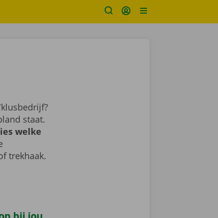
klusbedrijf?
land staat.
ies welke
e
of trekhaak.
p bij jou