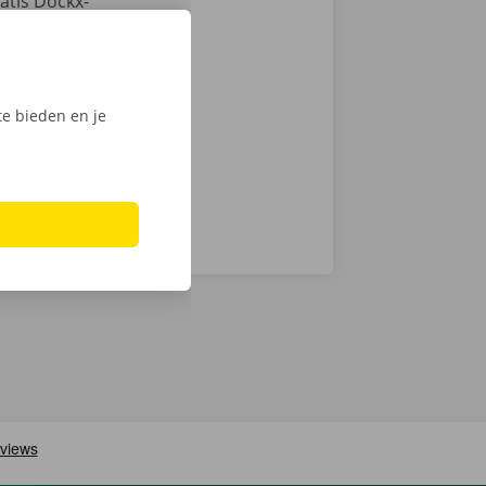
atis Dockx-
tactloos. Open
, ontgrendel
ijk het
e bieden en je