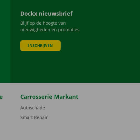
Dockx nieuwsbrief
Blijf op de hoogte van
nieuwigheden en promoties
INSCHRIJVEN
be
e
Carrosserie Markant
Autoschade
Smart Repair