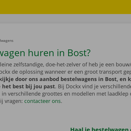
er:
elwagens
wagen huren in Bost?
leine zelfstandige, doe-het-zelver of heb je een bouw/
ockx de oplossing wanneer er een groot transport gep
ijkje door ons aanbod bestelwagens in Bost, en k
het best bij jou past
. Bij Dockx vind je verschillend
 in verschillende groottes en modellen met laadklep 
bij vragen:
contacteer ons
.
Haal je bestelwagen o