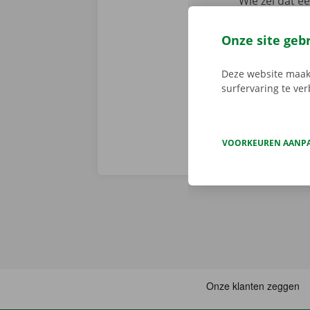
Wie zei dat e
app reserveer
de app, kies 
Onze site geb
je deze met d
aanbod.
Deze website maakt
surfervaring te ve
VOORKEUREN AANP