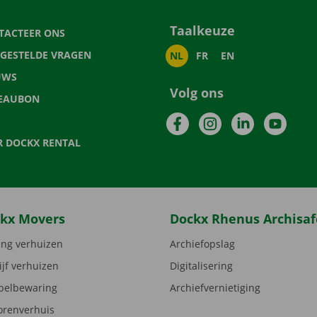
Taalkeuze
TACTEER ONS
LGESTELDE VRAGEN
NL
FR
EN
UWS
Volg ons
EAUBON
Facebook
Instagram
LinkedIn
YouTu
R DOCKX RENTAL
kx Movers
Dockx Rhenus Archisaf
ng verhuizen
Archiefopslag
ijf verhuizen
Digitalisering
elbewaring
Archiefvernietiging
orenverhuis