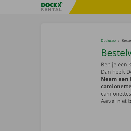
Ga naar inhoud
Taalselectie overslaan
Fratello DEMO
U bevindt zich hi
van
Dockx.be
naar
Best
Bestel
Ben je een k
Dan heeft D
Neem een k
camionette 
camionettes
Aarzel niet 