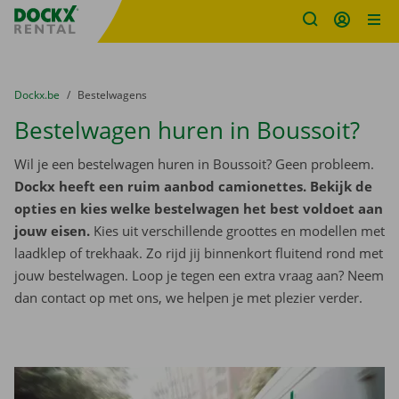
Fratello DEMO
Ga naar inhoud
Taalselectie overslaan
U bevindt zich hier:
van
Dockx.be
naar
Bestelwagens
Bestelwagen huren in Boussoit?
Wil je een bestelwagen huren in Boussoit? Geen probleem.
Dockx heeft een ruim aanbod camionettes. Bekijk de
opties en kies welke bestelwagen het best voldoet aan
jouw eisen.
Kies uit verschillende groottes en modellen met
laadklep of trekhaak. Zo rijd jij binnenkort fluitend rond met
jouw bestelwagen. Loop je tegen een extra vraag aan? Neem
dan contact op met ons, we helpen je met plezier verder.