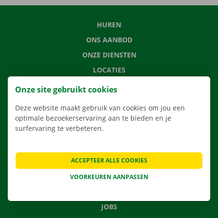
HUREN
ONS AANBOD
ONZE DIENSTEN
LOCATIES
APP
Onze site gebruikt cookies
VERHUISOPLOSSINGEN
Deze website maakt gebruik van cookies om jou een
optimale bezoekerservaring aan te bieden en je
surfervaring te verbeteren.
CONTACTEER ONS
ACCEPTEER ALLE COOKIES
VEELGESTELDE VRAGEN
NIEUWS
VOORKEUREN AANPASSEN
CADEAUBON
JOBS