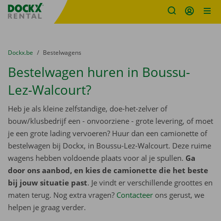
Fratello DEMO
Ga naar inhoud
Taalselectie overslaan
U bevindt zich hier:
van
Dockx.be
naar
Bestelwagens
Bestelwagen huren in Boussu-
Lez-Walcourt?
Heb je als kleine zelfstandige, doe-het-zelver of
bouw/klusbedrijf een - onvoorziene - grote levering, of moet
je een grote lading vervoeren? Huur dan een camionette of
bestelwagen bij Dockx, in Boussu-Lez-Walcourt. Deze ruime
wagens hebben voldoende plaats voor al je spullen.
Ga
door ons aanbod, en kies de camionette die het beste
bij jouw situatie past
. Je vindt er verschillende groottes en
maten terug. Nog extra vragen?
Contacteer
ons gerust, we
helpen je graag verder.