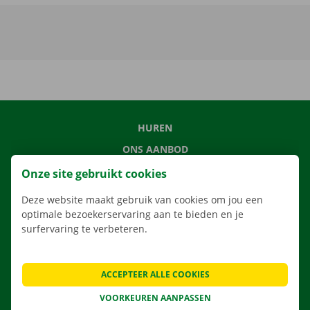
HUREN
ONS AANBOD
ONZE DIENSTEN
Onze site gebruikt cookies
LOCATIES
Deze website maakt gebruik van cookies om jou een
APP
optimale bezoekerservaring aan te bieden en je
surfervaring te verbeteren.
VERHUISOPLOSSINGEN
ACCEPTEER ALLE COOKIES
VOORKEUREN AANPASSEN
CONTACTEER ONS