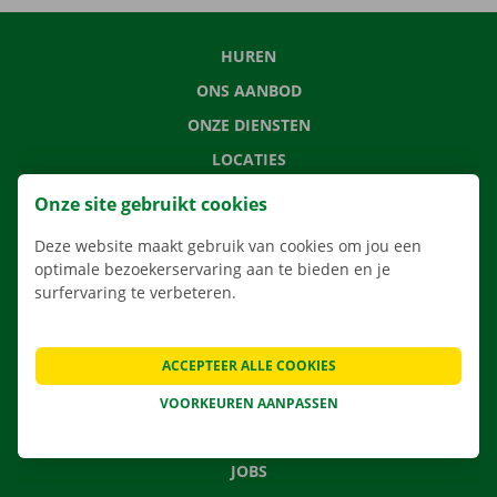
HUREN
ONS AANBOD
ONZE DIENSTEN
LOCATIES
APP
Onze site gebruikt cookies
VERHUISOPLOSSINGEN
Deze website maakt gebruik van cookies om jou een
optimale bezoekerservaring aan te bieden en je
surfervaring te verbeteren.
CONTACTEER ONS
ACCEPTEER ALLE COOKIES
VEELGESTELDE VRAGEN
NIEUWS
VOORKEUREN AANPASSEN
CADEAUBON
JOBS