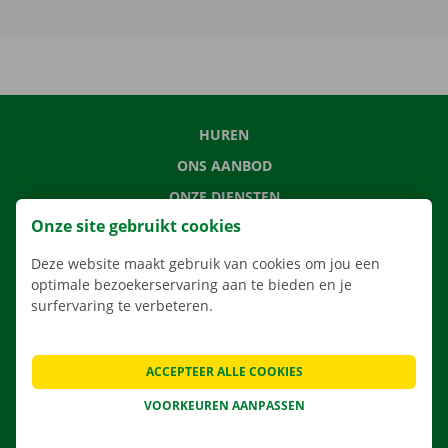
HUREN
ONS AANBOD
ONZE DIENSTEN
Onze site gebruikt cookies
LOCATIES
APP
Deze website maakt gebruik van cookies om jou een
optimale bezoekerservaring aan te bieden en je
VERHUISOPLOSSINGEN
surfervaring te verbeteren.
ACCEPTEER ALLE COOKIES
CONTACTEER ONS
VOORKEUREN AANPASSEN
VEELGESTELDE VRAGEN
NIEUWS