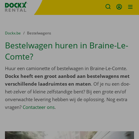
Fratello DEMO
Ga naar inhoud
Taalselectie overslaan
U bevindt zich hier:
van
Dockx.be
naar
Bestelwagens
Bestelwagen huren in Braine-Le-
Comte?
Huur een camionette of bestelwagen in Braine-Le-Comte.
Dockx heeft een groot aanbod aan bestelwagens met
verschillende laadruimtes en maten
. Of je nu een doe-
het-zelver of kleine zelfstandige bent? Bij een grote en/of
onverwachte levering hebben wij de oplossing. Nog extra
vragen?
Contacteer ons
.