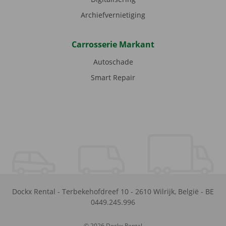
Archiefvernietiging
Carrosserie Markant
Autoschade
Smart Repair
Dockx Rental
-
Terbekehofdreef 10
-
2610
Wilrijk
,
België
-
BE
0449.245.996
© 2026 Dockx Rental