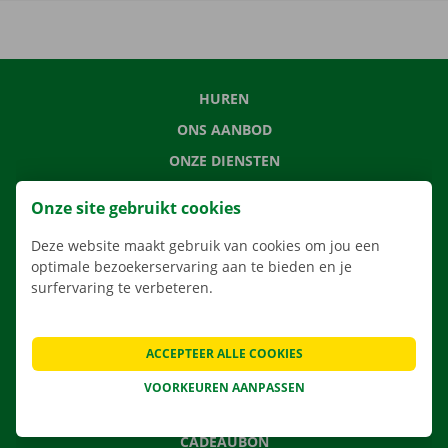
HUREN
ONS AANBOD
ONZE DIENSTEN
LOCATIES
Onze site gebruikt cookies
APP
Deze website maakt gebruik van cookies om jou een
VERHUISOPLOSSINGEN
optimale bezoekerservaring aan te bieden en je
surfervaring te verbeteren.
CONTACTEER ONS
ACCEPTEER ALLE COOKIES
VEELGESTELDE VRAGEN
VOORKEUREN AANPASSEN
NIEUWS
CADEAUBON