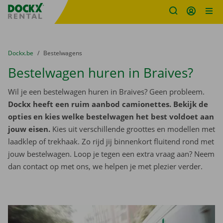
Fratello DEMO
Ga naar inhoud
Taalselectie overslaan
U bevindt zich hier:
van
Dockx.be
naar
Bestelwagens
Bestelwagen huren in Braives?
Wil je een bestelwagen huren in Braives? Geen probleem.
Dockx heeft een ruim aanbod camionettes. Bekijk de
opties en kies welke bestelwagen het best voldoet aan
jouw eisen.
Kies uit verschillende groottes en modellen met
laadklep of trekhaak. Zo rijd jij binnenkort fluitend rond met
jouw bestelwagen. Loop je tegen een extra vraag aan? Neem
dan contact op met ons, we helpen je met plezier verder.