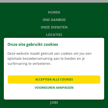
HUREN
ONS AANBOD
ONZE DIENSTEN
LOCATIES
APP
Onze site gebruikt cookies
VERHUISOPLOSSINGEN
Deze website maakt gebruik van cookies om jou een
optimale bezoekerservaring aan te bieden en je
surfervaring te verbeteren.
CONTACTEER ONS
ACCEPTEER ALLE COOKIES
VEELGESTELDE VRAGEN
NIEUWS
VOORKEUREN AANPASSEN
CADEAUBON
JOBS