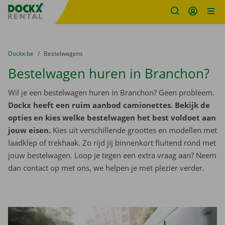
Fratello DEMO
Ga naar inhoud
Taalselectie overslaan
U bevindt zich hier:
van
Dockx.be
naar
Bestelwagens
Bestelwagen huren in Branchon?
Wil je een bestelwagen huren in Branchon? Geen probleem.
Dockx heeft een ruim aanbod camionettes. Bekijk de
opties en kies welke bestelwagen het best voldoet aan
jouw eisen.
Kies uit verschillende groottes en modellen met
laadklep of trekhaak. Zo rijd jij binnenkort fluitend rond met
jouw bestelwagen. Loop je tegen een extra vraag aan? Neem
dan contact op met ons, we helpen je met plezier verder.