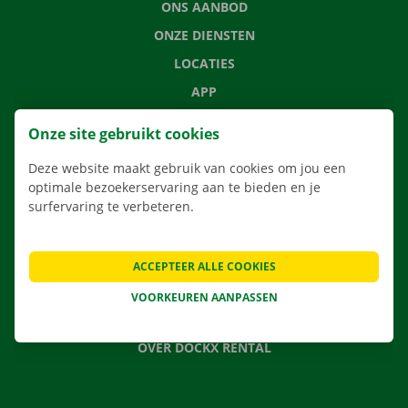
ONS AANBOD
ONZE DIENSTEN
LOCATIES
APP
VERHUISOPLOSSINGEN
Onze site gebruikt cookies
Deze website maakt gebruik van cookies om jou een
optimale bezoekerservaring aan te bieden en je
surfervaring te verbeteren.
CONTACTEER ONS
VEELGESTELDE VRAGEN
NIEUWS
ACCEPTEER ALLE COOKIES
CADEAUBON
VOORKEUREN AANPASSEN
JOBS
OVER DOCKX RENTAL