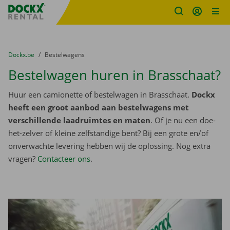
Fratello DEMO
Ga naar inhoud
Taalselectie overslaan
U bevindt zich hier:
van
Dockx.be
naar
Bestelwagens
Bestelwagen huren in Brasschaat?
Huur een camionette of bestelwagen in Brasschaat.
Dockx
heeft een groot aanbod aan bestelwagens met
verschillende laadruimtes en maten
. Of je nu een doe-
het-zelver of kleine zelfstandige bent? Bij een grote en/of
onverwachte levering hebben wij de oplossing. Nog extra
vragen?
Contacteer ons
.