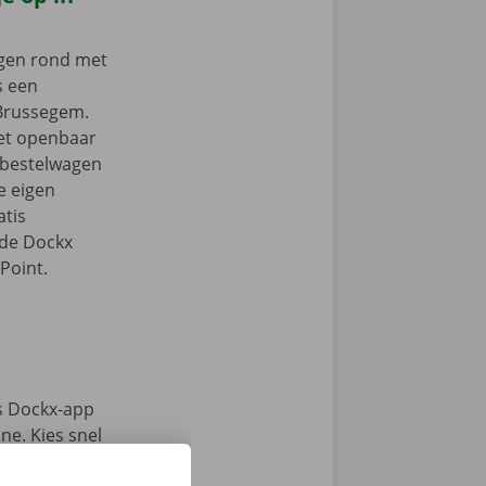
ngen rond met
s een
 Brussegem.
het openbaar
e bestelwagen
je eigen
tis
 de Dockx
Point.
s Dockx-app
e. Kies snel
n haal jouw