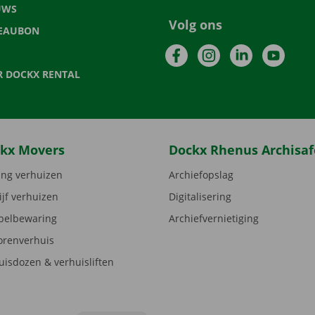
UWS
Volg ons
EAUBON
Facebook
Instagram
LinkedIn
YouTu
R DOCKX RENTAL
kx Movers
Dockx Rhenus Archisaf
ng verhuizen
Archiefopslag
ijf verhuizen
Digitalisering
elbewaring
Archiefvernietiging
orenverhuis
uisdozen & verhuisliften