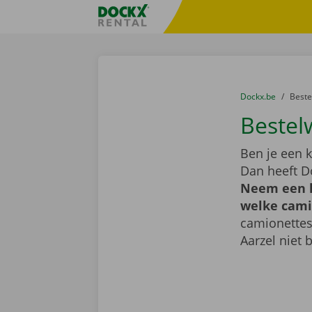
Ga naar inhoud
Taalselectie overslaan
Fratello DEMO
U bevindt zich hi
van
Dockx.be
naar
Best
Bestel
Ben je een k
Dan heeft D
Neem een k
welke camio
camionettes
Aarzel niet 