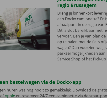
regio Brussegem
Breng jij binnenkort leveri
een Dockx camionette? Er i
afhaalpunt in de regio van
Dit is vlot bereikbaar met 
vervoer. Ben je van plan d
op te halen met de fiets of 
wagen? Dan voorzien we gra
parkeermogelijkheden aan
Service Shop of het Pick-up 
 een bestelwagen via de Dockx-app
gen huren was nog nooit zo gemakkelijk. Download de grati
of
Apple
en reserveer 24/7 een camionette via de smartphon
k het model dat bij jouw situatie past. Reken af via de app e