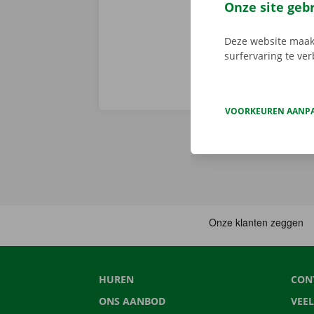
huurwagen op 
Onze site geb
Deze website maakt
surfervaring te ve
VOORKEUREN AANP
HUREN
CON
ONS AANBOD
VEE