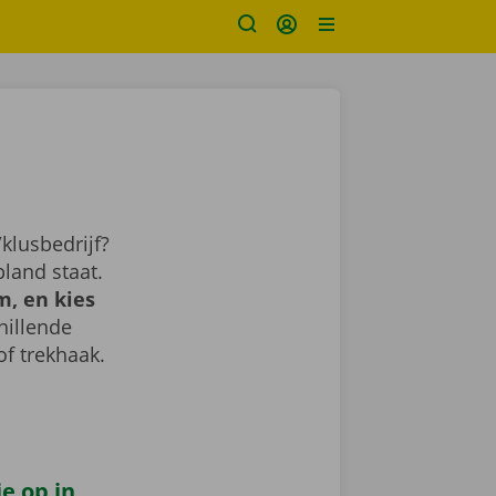
klusbedrijf?
land staat.
, en kies
chillende
of trekhaak.
e op in