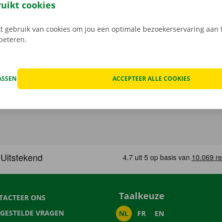
in een Pick-up Point of Dockx Service Shop naar keuze.
ruikt cookies
 gebruik van cookies om jou een optimale bezoekerservaring aan t
rbeteren.
ASSEN
ACCEPTEER ALLE COOKIES
Taalkeuze
TACTEER ONS
LGESTELDE VRAGEN
NL
FR
EN