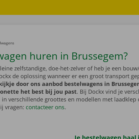
er:
elwagens
wagen huren in Brussegem?
leine zelfstandige, doe-het-zelver of heb je een bouw/
ockx de oplossing wanneer er een groot transport gep
ijkje door ons aanbod bestelwagens in Brussegem
nette het best bij jou past
. Bij Dockx vind je vers
 in verschillende groottes en modellen met laadklep 
bij vragen:
contacteer ons
.
Je bestelwagen haal j