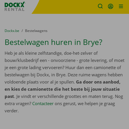
Fratello DEMO
Ga naar inhoud
Taalselectie overslaan
U bevindt zich hier:
van
Dockx.be
naar
Bestelwagens
Bestelwagen huren in Brye?
Heb je als kleine zelfstandige, doe-het-zelver of
bouw/klusbedrijf een - onvoorziene - grote levering, of moet
je een grote lading vervoeren? Huur dan een camionette of
bestelwagen bij Dockx, in Brye. Deze ruime wagens hebben
voldoende plaats voor al je spullen.
Ga door ons aanbod,
en kies de camionette die het beste bij jouw situatie
past
. Je vindt er verschillende groottes en maten terug. Nog
extra vragen?
Contacteer
ons gerust, we helpen je graag
verder.