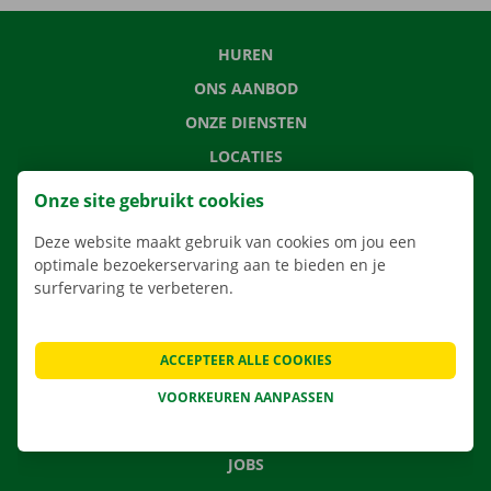
HUREN
ONS AANBOD
ONZE DIENSTEN
LOCATIES
APP
Onze site gebruikt cookies
VERHUISOPLOSSINGEN
Deze website maakt gebruik van cookies om jou een
optimale bezoekerservaring aan te bieden en je
surfervaring te verbeteren.
CONTACTEER ONS
ACCEPTEER ALLE COOKIES
VEELGESTELDE VRAGEN
NIEUWS
VOORKEUREN AANPASSEN
CADEAUBON
JOBS