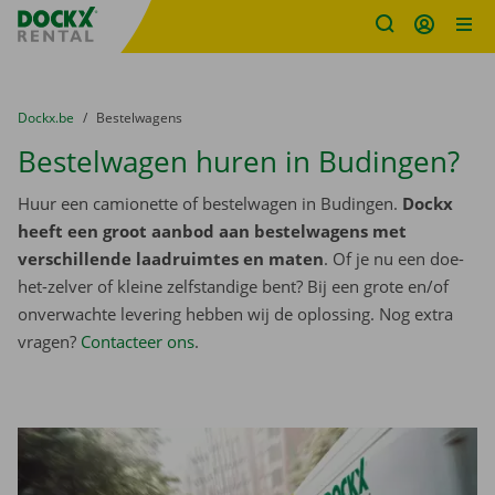
Fratello DEMO
Ga naar inhoud
Taalselectie overslaan
U bevindt zich hier:
van
Dockx.be
naar
Bestelwagens
Bestelwagen huren in Budingen?
Huur een camionette of bestelwagen in Budingen.
Dockx
heeft een groot aanbod aan bestelwagens met
verschillende laadruimtes en maten
. Of je nu een doe-
het-zelver of kleine zelfstandige bent? Bij een grote en/of
onverwachte levering hebben wij de oplossing. Nog extra
vragen?
Contacteer ons
.