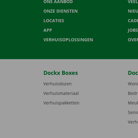
ONS AANBOD
VEE
ONZE DIENSTEN
NIE
LOCATIES
CAD
APP
JOBS
VERHUISOPLOSSINGEN
OVE
Dockx Boxes
Doc
Verhuisdozen
Woni
Verhuismateriaal
Bedr
Verhuispakketten
Meub
Seni
Verh