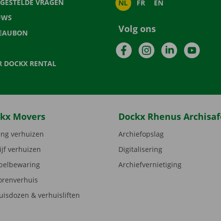
LGESTELDE VRAGEN
NL
FR
EN
UWS
Volg ons
EAUBON
Facebook
Instagram
LinkedIn
YouTu
R DOCKX RENTAL
kx Movers
Dockx Rhenus Archisaf
ng verhuizen
Archiefopslag
ijf verhuizen
Digitalisering
elbewaring
Archiefvernietiging
orenverhuis
uisdozen & verhuisliften