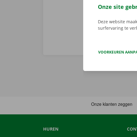
Download de 
Onze site geb
App Store
.
Deze website maakt
surfervaring te ve
VOORKEUREN AANP
HUREN
CON