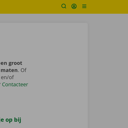
een groot
n maten
. Of
 en/of
?
Contacteer
e op bij