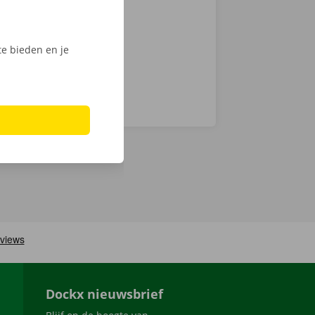
Phone via de
e bieden en je
Dockx nieuwsbrief