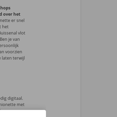
Shops
d over het
ette er snel
t het
Buissenal vlot
Ben je van
ersoonlijk
an voorzien
laten terwijl
ig digitaal.
mionette met
 keuze.