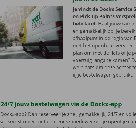
Je vindt de Dockx Service 
en Pick-up Points versprei
hele land.
Haal jouw camion
en gemakkelijk op. Je bereik
afhaalpunt in de regio van 
met het openbaar vervoer. 
plan om met de fiets of je p
voertuig langs te komen? D
we plaats om deze achter te 
jij je bestelwagen gebruikt.
 24/7 jouw bestelwagen via de Dockx-app
Dockx-app? Dan reserveer je snel, gemakkelijk, 24/7 en volled
ussenkomst meer met een Dockx medewerker: je opent je ca
leutel aan het Pick-up Point of Dockx Service Shop naar jouw