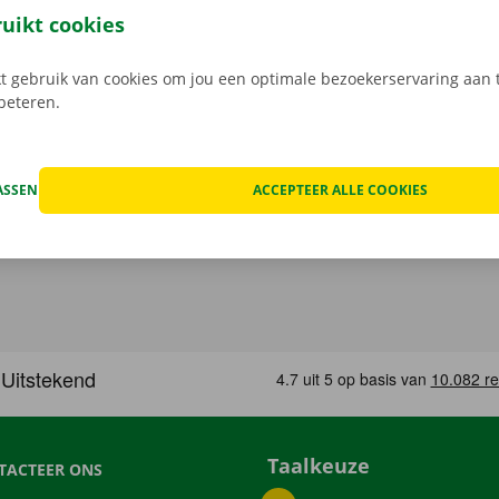
gratis app voor Android via de
Google Play Store
, of voor i
ruikt cookies
 gebruik van cookies om jou een optimale bezoekerservaring aan t
rbeteren.
ASSEN
ACCEPTEER ALLE COOKIES
Taalkeuze
TACTEER ONS