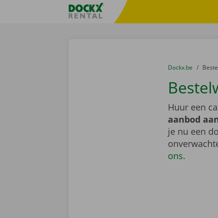
Ga naar inhoud
Taalselectie overslaan
Fratello DEMO
U bevindt zich hi
van
Dockx.be
naar
Best
Bestel
Huur een ca
aanbod aan
je nu een do
onverwachte
ons
.