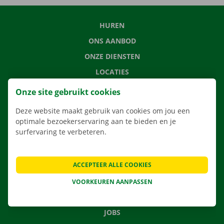
HUREN
ONS AANBOD
ONZE DIENSTEN
LOCATIES
APP
Onze site gebruikt cookies
VERHUISOPLOSSINGEN
Deze website maakt gebruik van cookies om jou een
optimale bezoekerservaring aan te bieden en je
surfervaring te verbeteren.
CONTACTEER ONS
ACCEPTEER ALLE COOKIES
VEELGESTELDE VRAGEN
NIEUWS
VOORKEUREN AANPASSEN
CADEAUBON
JOBS