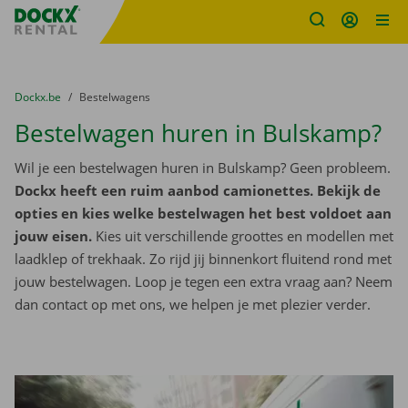
Fratello DEMO
Ga naar inhoud
Taalselectie overslaan
U bevindt zich hier:
van
Dockx.be
naar
Bestelwagens
Bestelwagen huren in Bulskamp?
Wil je een bestelwagen huren in Bulskamp? Geen probleem.
Dockx heeft een ruim aanbod camionettes. Bekijk de
opties en kies welke bestelwagen het best voldoet aan
jouw eisen.
Kies uit verschillende groottes en modellen met
laadklep of trekhaak. Zo rijd jij binnenkort fluitend rond met
jouw bestelwagen. Loop je tegen een extra vraag aan? Neem
dan contact op met ons, we helpen je met plezier verder.