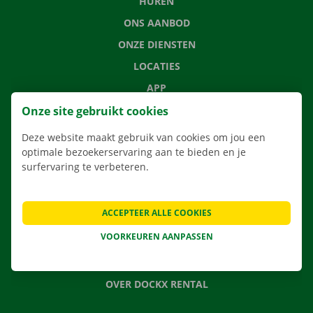
HUREN
ONS AANBOD
ONZE DIENSTEN
LOCATIES
APP
VERHUISOPLOSSINGEN
Onze site gebruikt cookies
Deze website maakt gebruik van cookies om jou een
optimale bezoekerservaring aan te bieden en je
surfervaring te verbeteren.
CONTACTEER ONS
VEELGESTELDE VRAGEN
ACCEPTEER ALLE COOKIES
NIEUWS
VOORKEUREN AANPASSEN
CADEAUBON
JOBS
OVER DOCKX RENTAL