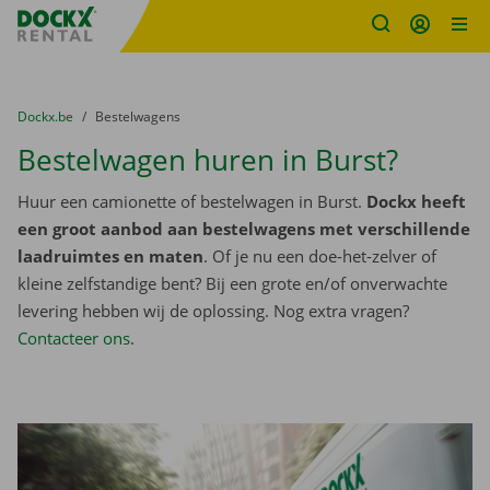
Fratello DEMO
Ga naar inhoud
Taalselectie overslaan
U bevindt zich hier:
van
Dockx.be
naar
Bestelwagens
Bestelwagen huren in Burst?
Huur een camionette of bestelwagen in Burst.
Dockx heeft
een groot aanbod aan bestelwagens met verschillende
laadruimtes en maten
. Of je nu een doe-het-zelver of
kleine zelfstandige bent? Bij een grote en/of onverwachte
levering hebben wij de oplossing. Nog extra vragen?
Contacteer ons
.