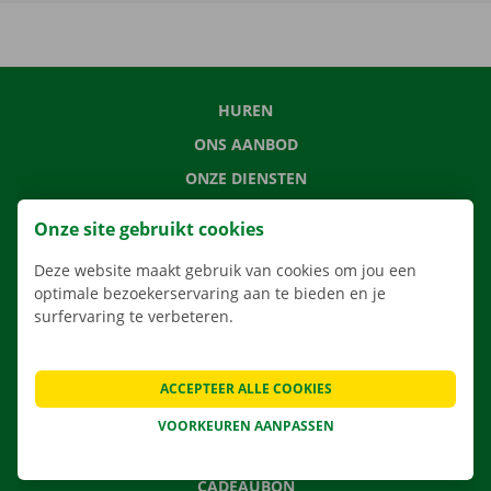
HUREN
ONS AANBOD
ONZE DIENSTEN
LOCATIES
Onze site gebruikt cookies
APP
Deze website maakt gebruik van cookies om jou een
VERHUISOPLOSSINGEN
optimale bezoekerservaring aan te bieden en je
surfervaring te verbeteren.
CONTACTEER ONS
ACCEPTEER ALLE COOKIES
VEELGESTELDE VRAGEN
VOORKEUREN AANPASSEN
NIEUWS
CADEAUBON