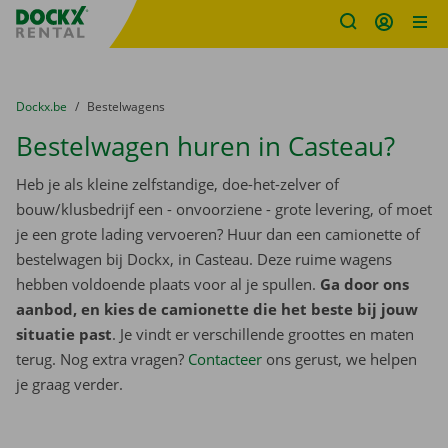
Fratello DEMO
Ga naar inhoud
Taalselectie overslaan
U bevindt zich hier:
van
Dockx.be
naar
Bestelwagens
Bestelwagen huren in Casteau?
Heb je als kleine zelfstandige, doe-het-zelver of
bouw/klusbedrijf een - onvoorziene - grote levering, of moet
je een grote lading vervoeren? Huur dan een camionette of
bestelwagen bij Dockx, in Casteau. Deze ruime wagens
hebben voldoende plaats voor al je spullen.
Ga door ons
aanbod, en kies de camionette die het beste bij jouw
situatie past
. Je vindt er verschillende groottes en maten
terug. Nog extra vragen?
Contacteer
ons gerust, we helpen
je graag verder.