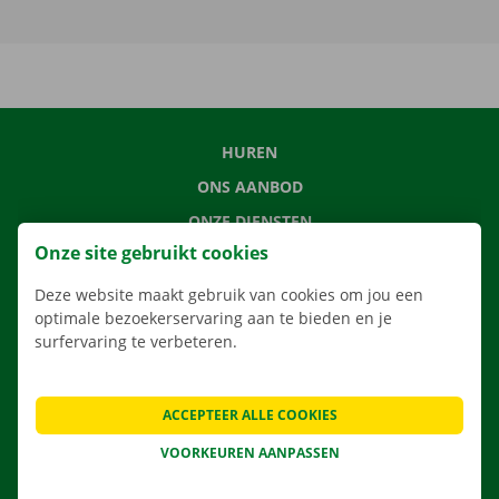
HUREN
ONS AANBOD
ONZE DIENSTEN
Onze site gebruikt cookies
LOCATIES
APP
Deze website maakt gebruik van cookies om jou een
optimale bezoekerservaring aan te bieden en je
VERHUISOPLOSSINGEN
surfervaring te verbeteren.
ACCEPTEER ALLE COOKIES
CONTACTEER ONS
VOORKEUREN AANPASSEN
VEELGESTELDE VRAGEN