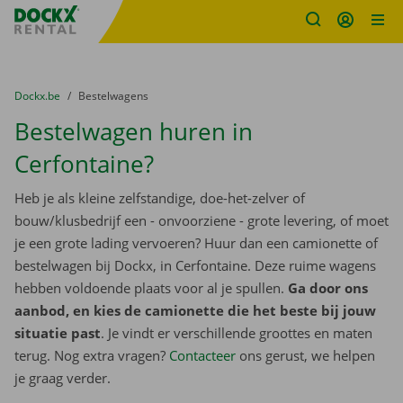
Fratello DEMO
Ga naar inhoud
Taalselectie overslaan
U bevindt zich hier:
van
Dockx.be
naar
Bestelwagens
Bestelwagen huren in
Cerfontaine?
Heb je als kleine zelfstandige, doe-het-zelver of
bouw/klusbedrijf een - onvoorziene - grote levering, of moet
je een grote lading vervoeren? Huur dan een camionette of
bestelwagen bij Dockx, in Cerfontaine. Deze ruime wagens
hebben voldoende plaats voor al je spullen.
Ga door ons
aanbod, en kies de camionette die het beste bij jouw
situatie past
. Je vindt er verschillende groottes en maten
terug. Nog extra vragen?
Contacteer
ons gerust, we helpen
je graag verder.