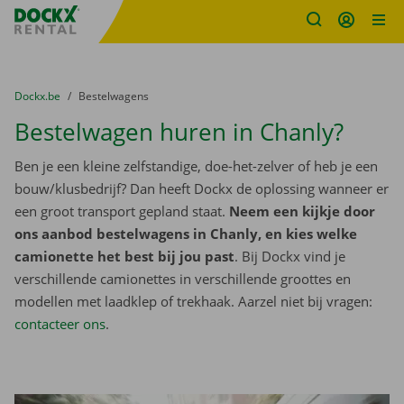
Fratello DEMO
Ga naar inhoud
Taalselectie overslaan
U bevindt zich hier:
van
Dockx.be
naar
Bestelwagens
Bestelwagen huren in Chanly?
Ben je een kleine zelfstandige, doe-het-zelver of heb je een
bouw/klusbedrijf? Dan heeft Dockx de oplossing wanneer er
een groot transport gepland staat.
Neem een kijkje door
ons aanbod bestelwagens in Chanly, en kies welke
camionette het best bij jou past
. Bij Dockx vind je
verschillende camionettes in verschillende groottes en
modellen met laadklep of trekhaak. Aarzel niet bij vragen:
contacteer ons
.