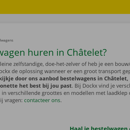
er:
elwagens
wagen huren in Châtelet?
leine zelfstandige, doe-het-zelver of heb je een bouw/
ockx de oplossing wanneer er een groot transport gep
ijkje door ons aanbod bestelwagens in Châtelet, 
nette het best bij jou past
. Bij Dockx vind je vers
 in verschillende groottes en modellen met laadklep 
bij vragen:
contacteer ons
.
Haal je bestelwagen 