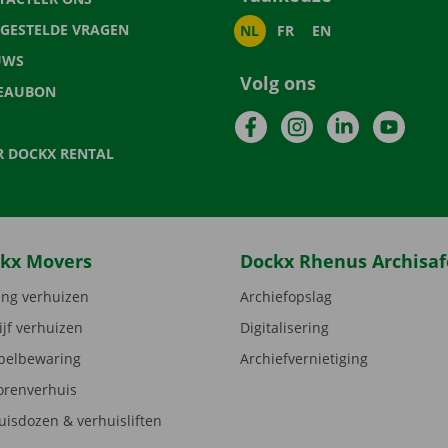
LGESTELDE VRAGEN
NL
FR
EN
UWS
Volg ons
EAUBON
Facebook
Instagram
LinkedIn
YouTu
R DOCKX RENTAL
kx Movers
Dockx Rhenus Archisaf
ng verhuizen
Archiefopslag
ijf verhuizen
Digitalisering
elbewaring
Archiefvernietiging
orenverhuis
uisdozen & verhuisliften