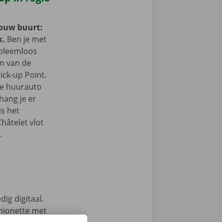
jouw buurt:
k.
Ben je met
obleemloos
in van de
ick-up Point.
e de huurauto
hang je er
is het
hâtelet vlot
.
ig digitaal.
mionette met