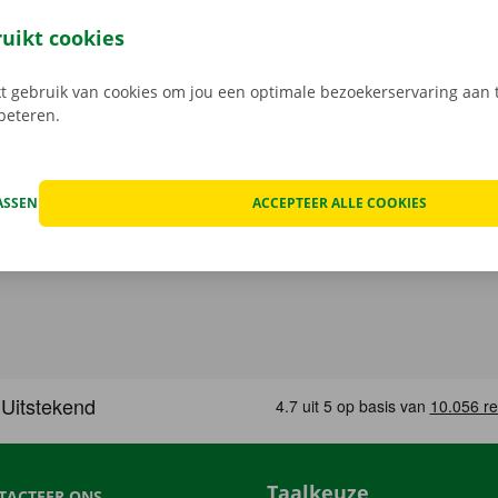
leutel aan het Pick-up Point of Dockx Service Shop naar jouw
gratis app voor Android via de
Google Play Store
, of voor i
ruikt cookies
 gebruik van cookies om jou een optimale bezoekerservaring aan t
rbeteren.
ASSEN
ACCEPTEER ALLE COOKIES
Taalkeuze
TACTEER ONS