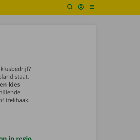
klusbedrijf?
land staat.
en kies
chillende
of trekhaak.
op in regio