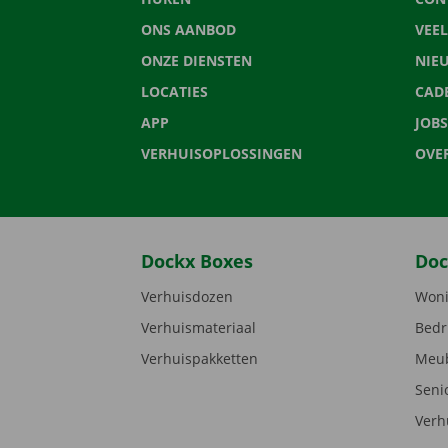
ONS AANBOD
VEE
ONZE DIENSTEN
NIE
LOCATIES
CAD
APP
JOBS
VERHUISOPLOSSINGEN
OVE
Dockx Boxes
Doc
Verhuisdozen
Woni
Verhuismateriaal
Bedr
Verhuispakketten
Meub
Seni
Verh