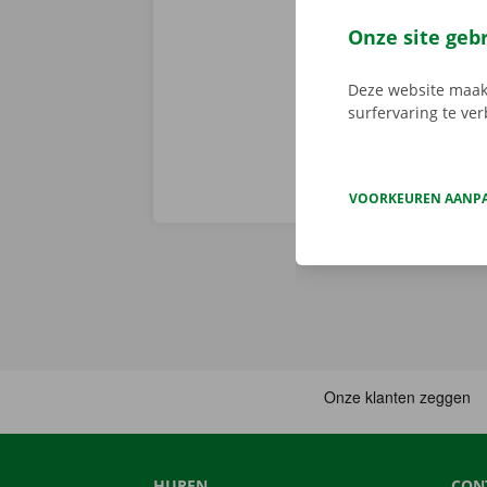
de digitale s
Download de 
Onze site geb
App Store
.
Deze website maakt
surfervaring te ve
VOORKEUREN AANP
HUREN
CON