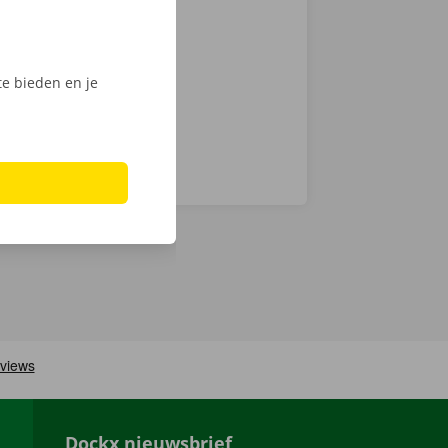
 keuze.
Phone via de
e bieden en je
Dockx nieuwsbrief