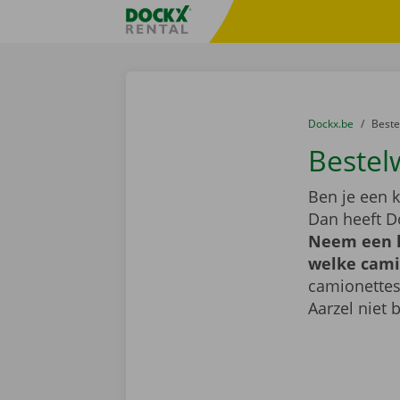
Ga naar inhoud
Taalselectie overslaan
Fratello DEMO
U bevindt zich hi
van
Dockx.be
naar
Best
Bestel
Ben je een k
Dan heeft D
Neem een k
welke camio
camionettes
Aarzel niet 