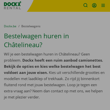
Fratello DEMO
Ga naar inhoud
Taalselectie overslaan
U bevindt zich hier:
van
Dockx.be
naar
Bestelwagens
Bestelwagen huren in
Châtelineau?
Wil je een bestelwagen huren in Châtelineau? Geen
probleem.
Dockx heeft een ruim aanbod camionettes.
Bekijk de opties en kies welke bestelwagen het best
voldoet aan jouw eisen.
Kies uit verschillende groottes en
modellen met laadklep of trekhaak. Zo rijd jij binnenkort
fluitend rond met jouw bestelwagen. Loop je tegen een
extra vraag aan? Neem dan contact op met ons, we helpen
je met plezier verder.