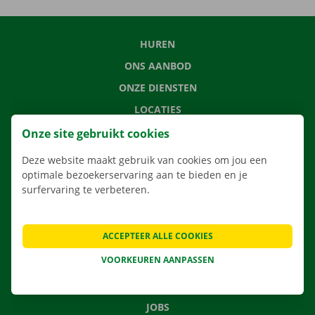
HUREN
ONS AANBOD
ONZE DIENSTEN
LOCATIES
APP
Onze site gebruikt cookies
VERHUISOPLOSSINGEN
Deze website maakt gebruik van cookies om jou een
optimale bezoekerservaring aan te bieden en je
surfervaring te verbeteren.
CONTACTEER ONS
ACCEPTEER ALLE COOKIES
VEELGESTELDE VRAGEN
VOORKEUREN AANPASSEN
NIEUWS
CADEAUBON
JOBS