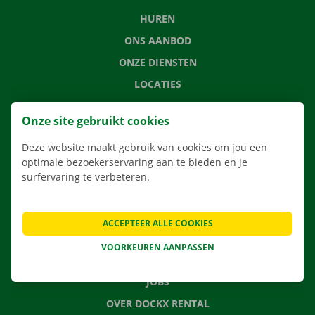
HUREN
ONS AANBOD
ONZE DIENSTEN
LOCATIES
APP
Onze site gebruikt cookies
VERHUISOPLOSSINGEN
Deze website maakt gebruik van cookies om jou een
optimale bezoekerservaring aan te bieden en je
surfervaring te verbeteren.
CONTACTEER ONS
VEELGESTELDE VRAGEN
ACCEPTEER ALLE COOKIES
NIEUWS
VOORKEUREN AANPASSEN
CADEAUBON
JOBS
OVER DOCKX RENTAL