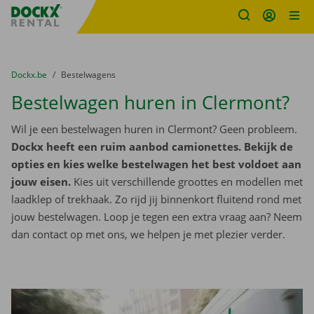
Fratello DEMO
Ga naar inhoud
Taalselectie overslaan
U bevindt zich hier:
van
Dockx.be
naar
Bestelwagens
Bestelwagen huren in Clermont?
Wil je een bestelwagen huren in Clermont? Geen probleem.
Dockx heeft een ruim aanbod camionettes. Bekijk de
opties en kies welke bestelwagen het best voldoet aan
jouw eisen.
Kies uit verschillende groottes en modellen met
laadklep of trekhaak. Zo rijd jij binnenkort fluitend rond met
jouw bestelwagen. Loop je tegen een extra vraag aan? Neem
dan contact op met ons, we helpen je met plezier verder.