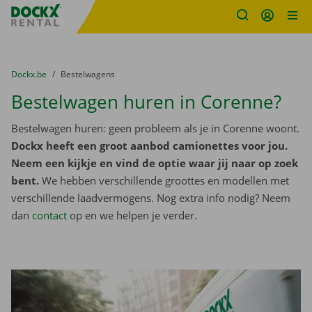
Fratello DEMO
Ga naar inhoud
Taalselectie overslaan
U bevindt zich hier:
van
Dockx.be
naar
Bestelwagens
Bestelwagen huren in Corenne?
Bestelwagen huren: geen probleem als je in Corenne woont.
Dockx heeft een groot aanbod camionettes voor jou.
Neem een kijkje en vind de optie waar jij naar op zoek
bent.
We hebben verschillende groottes en modellen met
verschillende laadvermogens. Nog extra info nodig? Neem
dan
contact
op en we helpen je verder.