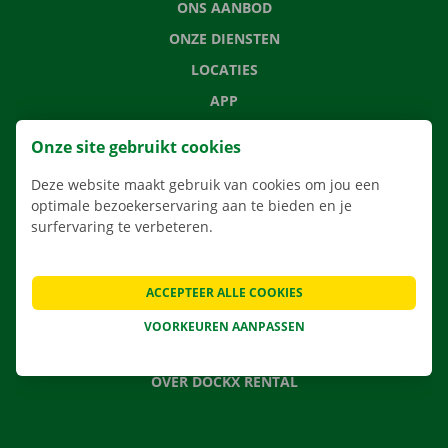
ONS AANBOD
ONZE DIENSTEN
LOCATIES
APP
VERHUISOPLOSSINGEN
Onze site gebruikt cookies
Deze website maakt gebruik van cookies om jou een
optimale bezoekerservaring aan te bieden en je
surfervaring te verbeteren.
CONTACTEER ONS
VEELGESTELDE VRAGEN
NIEUWS
ACCEPTEER ALLE COOKIES
CADEAUBON
VOORKEUREN AANPASSEN
JOBS
OVER DOCKX RENTAL