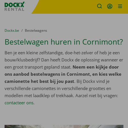
Fratello DEMO
Ga naar inhoud
Taalselectie overslaan
U bevindt zich hier:
van
Dockx.be
naar
Bestelwagens
Bestelwagen huren in Cornimont?
Ben je een kleine zelfstandige, doe-het-zelver of heb je een
bouw/klusbedrijf? Dan heeft Dockx de oplossing wanneer er
een groot transport gepland staat.
Neem een kijkje door
ons aanbod bestelwagens in Cornimont, en kies welke
camionette het best bij jou past
. Bij Dockx vind je
verschillende camionettes in verschillende groottes en
modellen met laadklep of trekhaak. Aarzel niet bij vragen:
contacteer ons
.