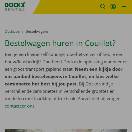
Fratello DEMO
Ga naar inhoud
Taalselectie overslaan
U bevindt zich hier:
van
Dockx.be
naar
Bestelwagens
Bestelwagen huren in Couillet?
Ben je een kleine zelfstandige, doe-het-zelver of heb je een
bouw/klusbedrijf? Dan heeft Dockx de oplossing wanneer er
een groot transport gepland staat.
Neem een kijkje door
ons aanbod bestelwagens in Couillet, en kies welke
camionette het best bij jou past
. Bij Dockx vind je
verschillende camionettes in verschillende groottes en
modellen met laadklep of trekhaak. Aarzel niet bij vragen:
contacteer ons
.