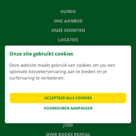
HUREN
ONS AANBOD
ONZE DIENSTEN
LOCATIES
APP
Onze site gebruikt cookies
VERHUISOPLOSSINGEN
Deze website maakt gebruik van cookies om jou een
optimale bezoekerservaring aan te bieden en je
surfervaring te verbeteren.
CONTACTEER ONS
VEELGESTELDE VRAGEN
ACCEPTEER ALLE COOKIES
NIEUWS
VOORKEUREN AANPASSEN
CADEAUBON
JOBS
OVER DOCKX RENTAL