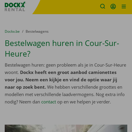
Fratello DEMO
Ga naar inhoud
Taalselectie overslaan
U bevindt zich hier:
van
Dockx.be
naar
Bestelwagens
Bestelwagen huren in Cour-Sur-
Heure?
Bestelwagen huren: geen probleem als je in Cour-Sur-Heure
woont.
Dockx heeft een groot aanbod camionettes
voor jou. Neem een kijkje en vind de optie waar jij
naar op zoek bent.
We hebben verschillende groottes en
modellen met verschillende laadvermogens. Nog extra info
nodig? Neem dan
contact
op en we helpen je verder.