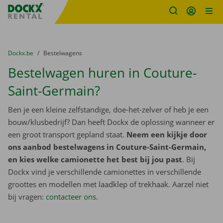
Fratello DEMO
Ga naar inhoud
Taalselectie overslaan
U bevindt zich hier:
van
Dockx.be
naar
Bestelwagens
Bestelwagen huren in Couture-
Saint-Germain?
Ben je een kleine zelfstandige, doe-het-zelver of heb je een
bouw/klusbedrijf? Dan heeft Dockx de oplossing wanneer er
een groot transport gepland staat.
Neem een kijkje door
ons aanbod bestelwagens in Couture-Saint-Germain,
en kies welke camionette het best bij jou past
. Bij
Dockx vind je verschillende camionettes in verschillende
groottes en modellen met laadklep of trekhaak. Aarzel niet
bij vragen:
contacteer ons
.