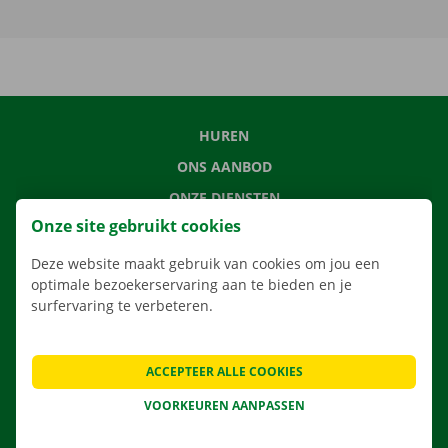
HUREN
ONS AANBOD
ONZE DIENSTEN
Onze site gebruikt cookies
LOCATIES
APP
Deze website maakt gebruik van cookies om jou een
optimale bezoekerservaring aan te bieden en je
VERHUISOPLOSSINGEN
surfervaring te verbeteren.
ACCEPTEER ALLE COOKIES
CONTACTEER ONS
VOORKEUREN AANPASSEN
VEELGESTELDE VRAGEN
NIEUWS