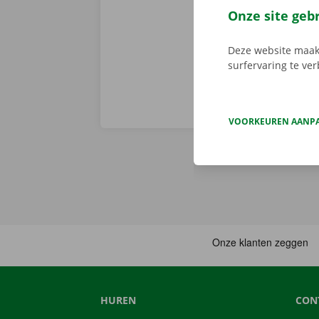
Download de 
Onze site geb
App Store
.
Deze website maakt
surfervaring te ve
VOORKEUREN AANP
HUREN
CON