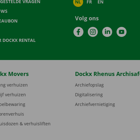
LGESTELDE VRAGEN
NL
FR
EN
UWS
Volg ons
EAUBON
Facebook
Instagram
LinkedIn
YouTu
R DOCKX RENTAL
kx Movers
Dockx Rhenus Archisaf
ng verhuizen
Archiefopslag
ijf verhuizen
Digitalisering
elbewaring
Archiefvernietiging
orenverhuis
uisdozen & verhuisliften