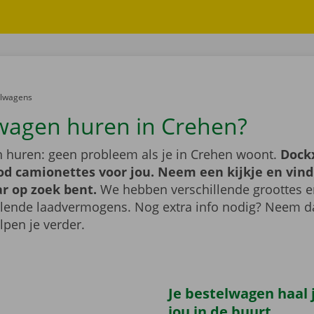
er:
elwagens
wagen huren in Crehen?
 huren: geen probleem als je in Crehen woont.
Dock
od camionettes voor jou. Neem een kijkje en vind
ar op zoek bent.
We hebben verschillende groottes 
llende laadvermogens. Nog extra info nodig? Neem 
lpen je verder.
Je bestelwagen haal j
jou in de buurt