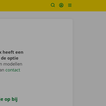
x heeft een
 de optie
en modellen
dan
contact
e op bij