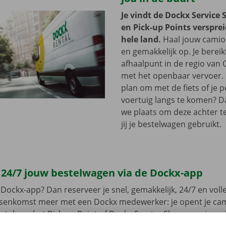
Je vindt de Dockx Service 
en Pick-up Points versprei
hele land.
Haal jouw camion
en gemakkelijk op. Je bereik
afhaalpunt in de regio van 
met het openbaar vervoer. 
plan om met de fiets of je p
voertuig langs te komen? D
we plaats om deze achter te 
jij je bestelwagen gebruikt.
 24/7 jouw bestelwagen via de Dockx-app
Dockx-app? Dan reserveer je snel, gemakkelijk, 24/7 en volled
ussenkomst meer met een Dockx medewerker: je opent je ca
leutel aan het Pick-up Point of Dockx Service Shop naar jouw