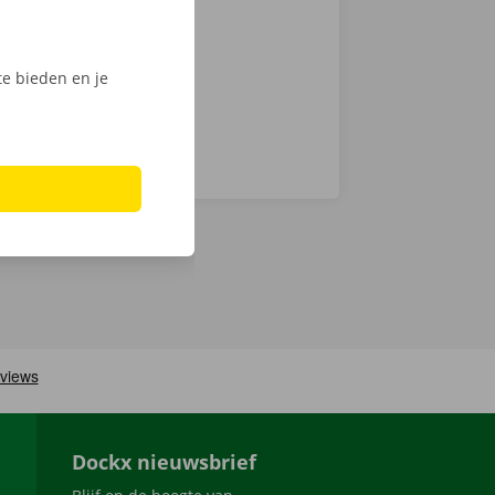
Phone via de
e bieden en je
Dockx nieuwsbrief