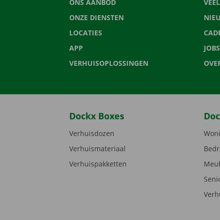
ONS AANBOD
VEE
ONZE DIENSTEN
NIE
LOCATIES
CAD
APP
JOBS
VERHUISOPLOSSINGEN
OVE
Dockx Boxes
Doc
Verhuisdozen
Woni
Verhuismateriaal
Bedr
Verhuispakketten
Meub
Seni
Verh