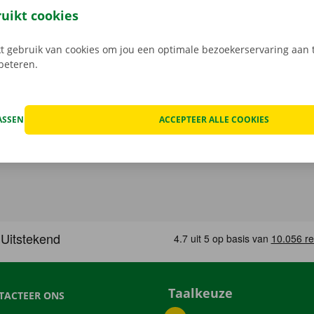
gratis app voor Android via de
Google Play Store
, of voor i
ruikt cookies
 gebruik van cookies om jou een optimale bezoekerservaring aan t
rbeteren.
ASSEN
ACCEPTEER ALLE COOKIES
Taalkeuze
TACTEER ONS