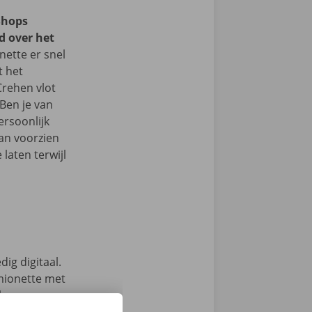
Shops
d over het
ette er snel
t het
Crehen vlot
Ben je van
ersoonlijk
an voorzien
laten terwijl
ig digitaal.
mionette met
 keuze.