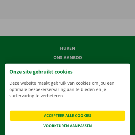
HUREN
ONS AANBOD
ONZE DIENSTEN
Onze site gebruikt cookies
LOCATIES
Deze website maakt gebruik van cookies om jou een
APP
optimale bezoekerservaring aan te bieden en je
VERHUISOPLOSSINGEN
surfervaring te verbeteren.
ACCEPTEER ALLE COOKIES
CONTACTEER ONS
VOORKEUREN AANPASSEN
VEELGESTELDE VRAGEN