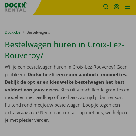
Fratello DEMO
Ga naar inhoud
Taalselectie overslaan
U bevindt zich hier:
van
Dockx.be
naar
Bestelwagens
Bestelwagen huren in Croix-Lez-
Rouveroy?
Wil je een bestelwagen huren in Croix-Lez-Rouveroy? Geen
probleem.
Dockx heeft een ruim aanbod camionettes.
Bekijk de opties en kies welke bestelwagen het best
voldoet aan jouw eisen.
Kies uit verschillende groottes en
modellen met laadklep of trekhaak. Zo rijd jij binnenkort
fluitend rond met jouw bestelwagen. Loop je tegen een
extra vraag aan? Neem dan contact op met ons, we helpen
je met plezier verder.