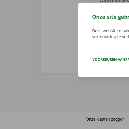
Wil je een b
Dockx-app. Zo
via de app he
Onze site geb
Service Shop.
sleutel. Down
Deze website maakt
surfervaring te ve
VOORKEUREN AANP