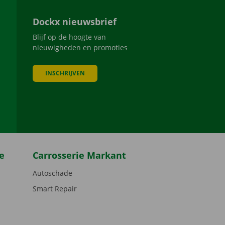
Dockx nieuwsbrief
Blijf op de hoogte van
nieuwigheden en promoties
INSCHRIJVEN
be
e
Carrosserie Markant
Autoschade
Smart Repair