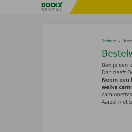
Ga naar inhoud
Taalselectie overslaan
Fratello DEMO
U bevindt zich hi
van
Dockx.be
naar
Best
Bestel
Ben je een k
Dan heeft D
Neem een k
welke camio
camionettes
Aarzel niet 