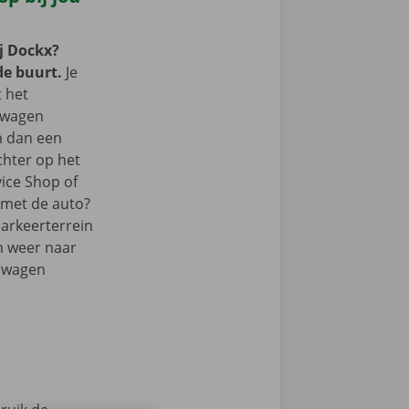
j Dockx?
de buurt.
Je
t het
lwagen
m dan een
chter op het
vice Shop of
r met de auto?
parkeerterrein
m weer naar
elwagen