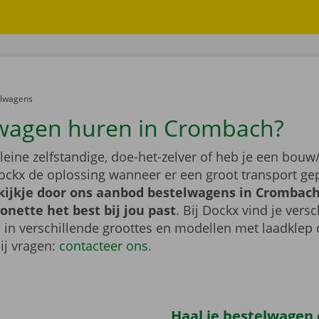
er:
elwagens
wagen huren in Crombach?
leine zelfstandige, doe-het-zelver of heb je een bouw/
ockx de oplossing wanneer er een groot transport gep
ijkje door ons aanbod bestelwagens in Crombach,
nette het best bij jou past
. Bij Dockx vind je vers
 in verschillende groottes en modellen met laadklep 
bij vragen:
contacteer ons
.
Haal je bestelwagen o