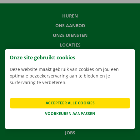
HUREN
ONS AANBOD
ONZE DIENSTEN
LOCATIES
APP
Onze site gebruikt cookies
VERHUISOPLOSSINGEN
Deze website maakt gebruik van cookies om jou een
optimale bezoekerservaring aan te bieden en je
surfervaring te verbeteren.
CONTACTEER ONS
ACCEPTEER ALLE COOKIES
VEELGESTELDE VRAGEN
NIEUWS
VOORKEUREN AANPASSEN
CADEAUBON
JOBS