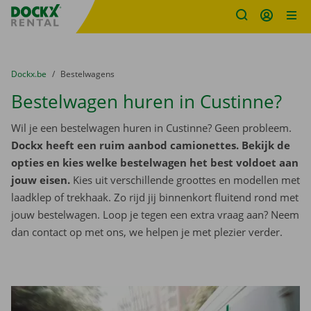
Fratello DEMO
Ga naar inhoud
Taalselectie overslaan
U bevindt zich hier:
van
Dockx.be
naar
Bestelwagens
Bestelwagen huren in Custinne?
Wil je een bestelwagen huren in Custinne? Geen probleem.
Dockx heeft een ruim aanbod camionettes. Bekijk de
opties en kies welke bestelwagen het best voldoet aan
jouw eisen.
Kies uit verschillende groottes en modellen met
laadklep of trekhaak. Zo rijd jij binnenkort fluitend rond met
jouw bestelwagen. Loop je tegen een extra vraag aan? Neem
dan contact op met ons, we helpen je met plezier verder.