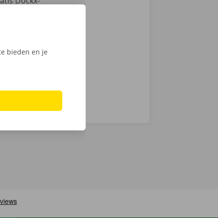
atis Dockx-
tactloos. Open
, ontgrendel
ijk het
e bieden en je