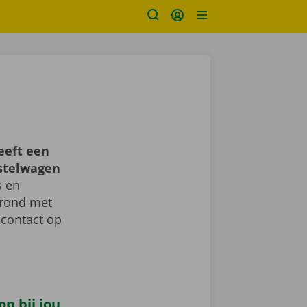
eeft een
estelwagen
s en
d rond met
 contact op
p bij jou