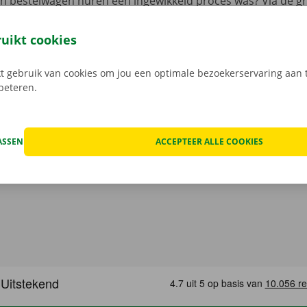
en bestelwagen huren een ingewikkeld proces was? Via de gr
 je 24/7 jouw camionette: snel, gemakkelijk en volledig con
jouw model en reken af. Wanneer je de bestelwagen ophaalt
ruikt cookies
e digitale sleutel. Vind de app voor
Android
of
Apple
, en bek
 gebruik van cookies om jou een optimale bezoekerservaring aan t
rbeteren.
ASSEN
ACCEPTEER ALLE COOKIES