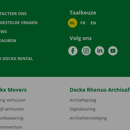
Taalkeuze
TACTEER ONS
LGESTELDE VRAGEN
NL
FR
EN
UWS
Volg ons
EAUBON
Facebook
Instagram
LinkedIn
YouTu
R DOCKX RENTAL
kx Movers
Dockx Rhenus Archisaf
ng verhuizen
Archiefopslag
ijf verhuizen
Digitalisering
elbewaring
Archiefvernietiging
orenverhuis