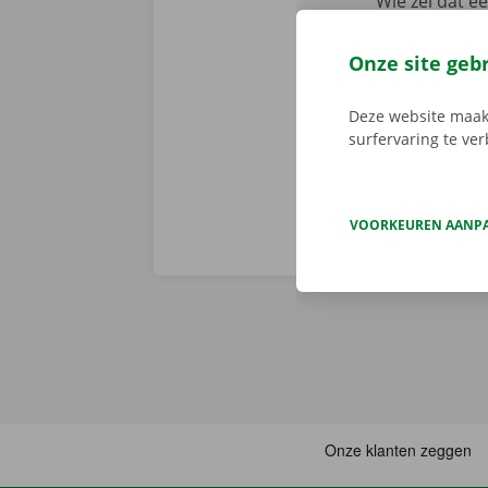
Wie zei dat e
app reserveer
de app, kies 
Onze site geb
je deze met d
aanbod.
Deze website maakt
surfervaring te ve
VOORKEUREN AANP