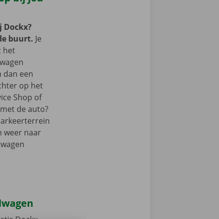
j Dockx?
de buurt.
Je
t het
lwagen
m dan een
chter op het
vice Shop of
r met de auto?
parkeerterrein
m weer naar
elwagen
elwagen