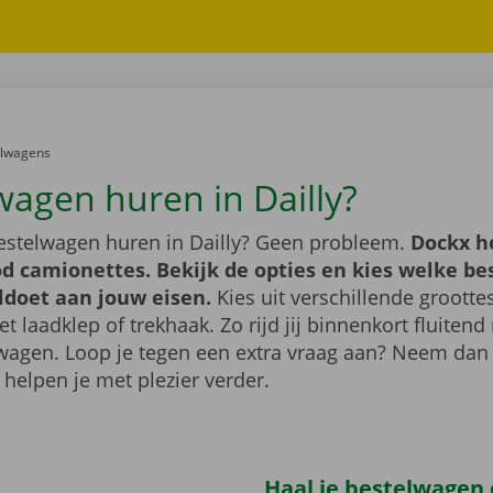
er:
elwagens
wagen huren in Dailly?
bestelwagen huren in Dailly? Geen probleem.
Dockx h
d camionettes. Bekijk de opties en kies welke b
ldoet aan jouw eisen.
Kies uit verschillende grootte
 laadklep of trekhaak. Zo rijd jij binnenkort fluiten
wagen. Loop je tegen een extra vraag aan? Neem dan
 helpen je met plezier verder.
Haal je bestelwagen o