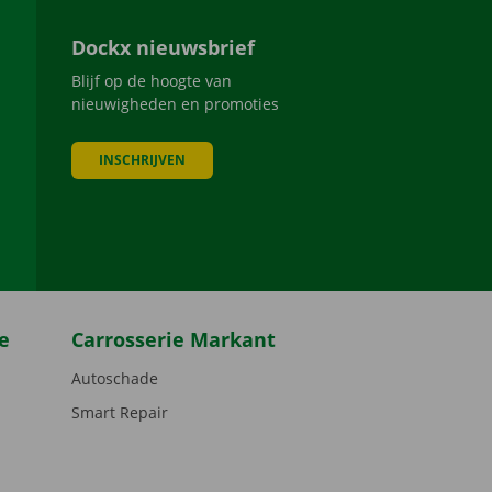
Dockx nieuwsbrief
Blijf op de hoogte van
nieuwigheden en promoties
INSCHRIJVEN
be
e
Carrosserie Markant
Autoschade
Smart Repair