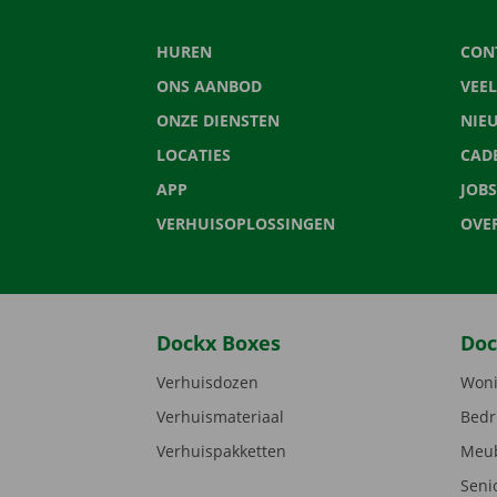
HUREN
CON
ONS AANBOD
VEE
ONZE DIENSTEN
NIE
LOCATIES
CAD
APP
JOBS
VERHUISOPLOSSINGEN
OVE
Dockx Boxes
Doc
Verhuisdozen
Woni
Verhuismateriaal
Bedr
Verhuispakketten
Meub
Seni