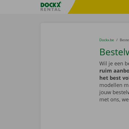
Ga naar inhoud
Taalselectie overslaan
Fratello DEMO
U bevindt zich hi
van
Dockx.be
naar
Best
Bestel
Wil je een 
ruim aanbo
het best vo
modellen met
jouw bestel
met ons, we