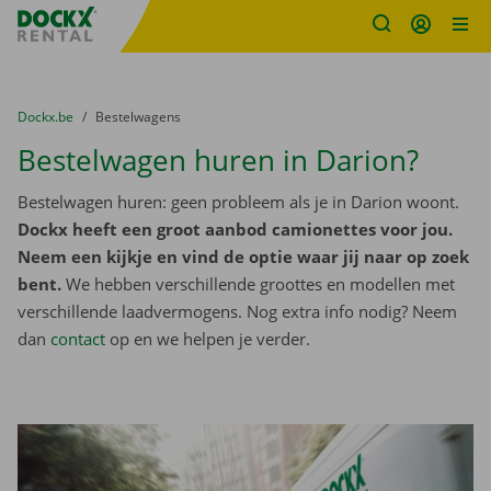
Fratello DEMO
Ga naar inhoud
Taalselectie overslaan
U bevindt zich hier:
van
Dockx.be
naar
Bestelwagens
Bestelwagen huren in Darion?
Bestelwagen huren: geen probleem als je in Darion woont.
Dockx heeft een groot aanbod camionettes voor jou.
Neem een kijkje en vind de optie waar jij naar op zoek
bent.
We hebben verschillende groottes en modellen met
verschillende laadvermogens. Nog extra info nodig? Neem
dan
contact
op en we helpen je verder.