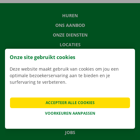
HUREN
ONS AANBOD
ONZE DIENSTEN
LOCATIES
APP
Onze site gebruikt cookies
VERHUISOPLOSSINGEN
Deze website maakt gebruik van cookies om jou een
optimale bezoekerservaring aan te bieden en je
surfervaring te verbeteren.
CONTACTEER ONS
ACCEPTEER ALLE COOKIES
VEELGESTELDE VRAGEN
NIEUWS
VOORKEUREN AANPASSEN
CADEAUBON
JOBS