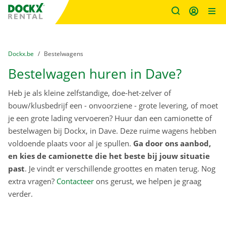
Fratello DEMO
Ga naar inhoud
Taalselectie overslaan
U bevindt zich hier:
van
Dockx.be
naar
Bestelwagens
Bestelwagen huren in Dave?
Heb je als kleine zelfstandige, doe-het-zelver of
bouw/klusbedrijf een - onvoorziene - grote levering, of moet
je een grote lading vervoeren? Huur dan een camionette of
bestelwagen bij Dockx, in Dave. Deze ruime wagens hebben
voldoende plaats voor al je spullen.
Ga door ons aanbod,
en kies de camionette die het beste bij jouw situatie
past
. Je vindt er verschillende groottes en maten terug. Nog
extra vragen?
Contacteer
ons gerust, we helpen je graag
verder.