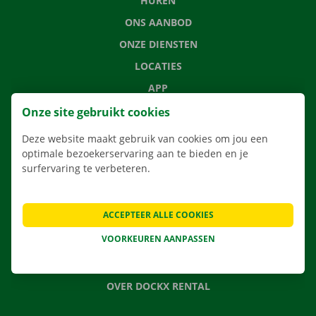
HUREN
ONS AANBOD
ONZE DIENSTEN
LOCATIES
APP
VERHUISOPLOSSINGEN
Onze site gebruikt cookies
Deze website maakt gebruik van cookies om jou een
optimale bezoekerservaring aan te bieden en je
surfervaring te verbeteren.
CONTACTEER ONS
VEELGESTELDE VRAGEN
ACCEPTEER ALLE COOKIES
NIEUWS
VOORKEUREN AANPASSEN
CADEAUBON
JOBS
OVER DOCKX RENTAL