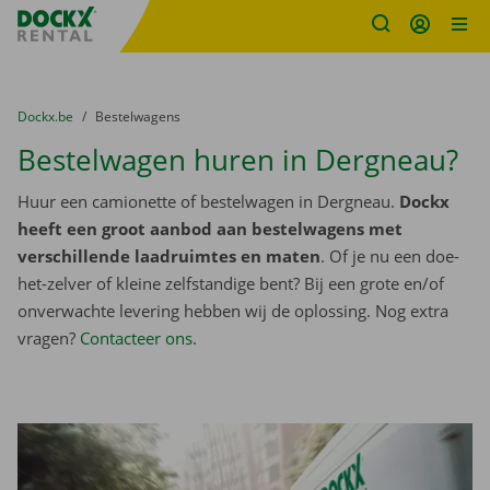
Fratello DEMO
Ga naar inhoud
Taalselectie overslaan
U bevindt zich hier:
van
Dockx.be
naar
Bestelwagens
Bestelwagen huren in Dergneau?
Huur een camionette of bestelwagen in Dergneau.
Dockx
heeft een groot aanbod aan bestelwagens met
verschillende laadruimtes en maten
. Of je nu een doe-
het-zelver of kleine zelfstandige bent? Bij een grote en/of
onverwachte levering hebben wij de oplossing. Nog extra
vragen?
Contacteer ons
.