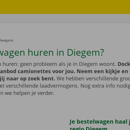
er:
elwagens
wagen huren in Diegem?
 huren: geen probleem als je in Diegem woont.
Dock
aanbod camionettes voor jou. Neem een kijkje en 
jij naar op zoek bent.
We hebben verschillende groo
t verschillende laadvermogens. Nog extra info nod
n we helpen je verder.
Je bestelwagen haal j
regio Diegem