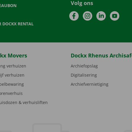
Volg ons
EAUBON
Facebook
Instagram
LinkedIn
YouTu
R DOCKX RENTAL
kx Movers
Dockx Rhenus Archisaf
ng verhuizen
Archiefopslag
ijf verhuizen
Digitalisering
elbewaring
Archiefvernietiging
orenverhuis
uisdozen & verhuisliften