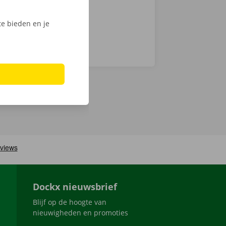
e bieden en je
Dockx nieuwsbrief
Blijf op de hoogte van
nieuwigheden en promoties