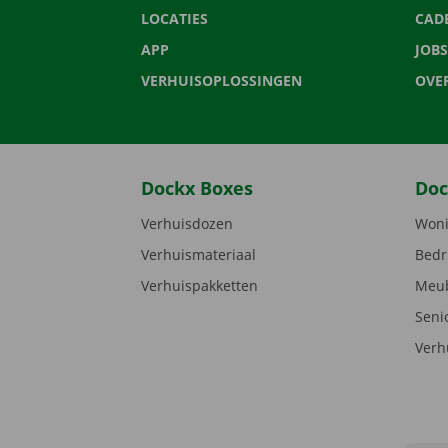
LOCATIES
CAD
APP
JOBS
VERHUISOPLOSSINGEN
OVE
Dockx Boxes
Doc
Verhuisdozen
Woni
Verhuismateriaal
Bedr
Verhuispakketten
Meub
Seni
Verh