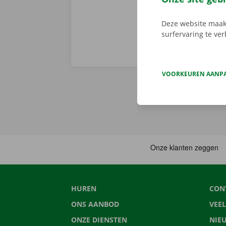
Deze website maakt
surfervaring te ve
VOORKEUREN AANP
HUREN
CON
ONS AANBOD
VEE
ONZE DIENSTEN
NIE