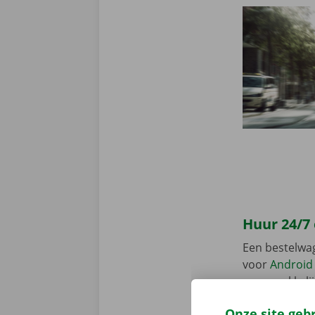
Huur 24/7
Een bestelwa
voor
Android
en gemakkelij
huurwagen op 
Onze site geb