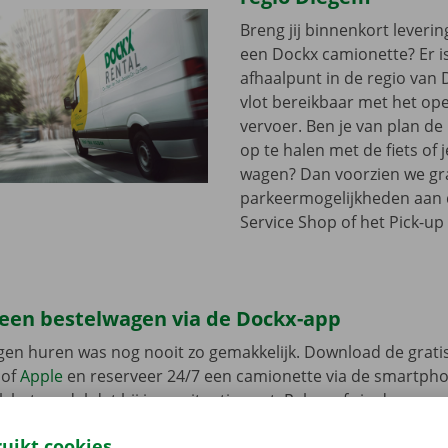
Breng jij binnenkort leveri
een Dockx camionette? Er i
afhaalpunt in de regio van 
vlot bereikbaar met het op
vervoer. Ben je van plan d
op te halen met de fiets of 
wagen? Dan voorzien we gra
parkeermogelijkheden aan
Service Shop of het Pick-up 
 een bestelwagen via de Dockx-app
gen huren was nog nooit zo gemakkelijk. Download de grati
of
Apple
en reserveer 24/7 een camionette via de smartphon
k het model dat bij jouw situatie past. Reken af via de app e
in een Pick-up Point of Dockx Service Shop naar keuze.
ruikt cookies