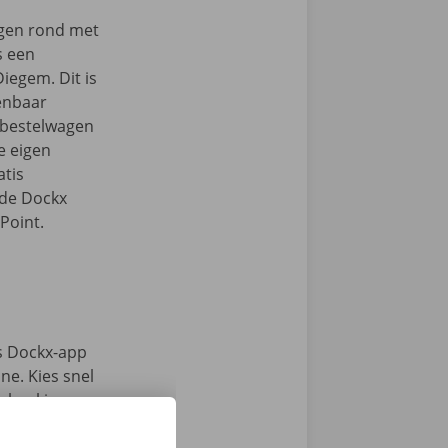
ngen rond met
s een
Diegem. Dit is
enbaar
e bestelwagen
je eigen
tis
 de Dockx
Point.
s Dockx-app
e. Kies snel
n haal jouw