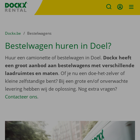
Fratello DEMO
Ga naar inhoud
Taalselectie overslaan
U bevindt zich hier:
van
Dockx.be
naar
Bestelwagens
Bestelwagen huren in Doel?
Huur een camionette of bestelwagen in Doel.
Dockx heeft
een groot aanbod aan bestelwagens met verschillende
laadruimtes en maten
. Of je nu een doe-het-zelver of
kleine zelfstandige bent? Bij een grote en/of onverwachte
levering hebben wij de oplossing. Nog extra vragen?
Contacteer ons
.