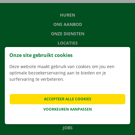
HUREN
ONS AANBOD
ONZE DIENSTEN
LOCATIES
APP
Onze site gebruikt cookies
VERHUISOPLOSSINGEN
Deze website maakt gebruik van cookies om jou een
optimale bezoekerservaring aan te bieden en je
surfervaring te verbeteren.
CONTACTEER ONS
ACCEPTEER ALLE COOKIES
VEELGESTELDE VRAGEN
NIEUWS
VOORKEUREN AANPASSEN
CADEAUBON
JOBS