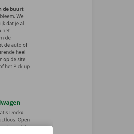
in de buurt
bleem. We
jk dat je al
a het
om de
t de auto of
durende heel
r op de site
f het Pick-up
elwagen
atis Dockx-
tactloos. Open
, ontgrendel