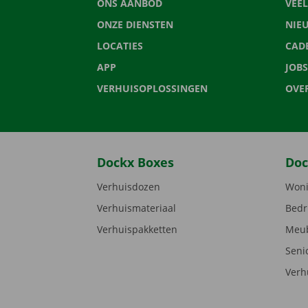
ONS AANBOD
VEE
ONZE DIENSTEN
NIE
LOCATIES
CAD
APP
JOBS
VERHUISOPLOSSINGEN
OVE
Dockx Boxes
Doc
Verhuisdozen
Woni
Verhuismateriaal
Bedr
Verhuispakketten
Meub
Seni
Verh