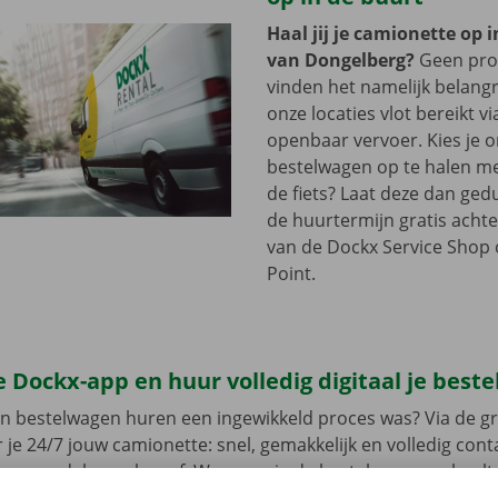
Haal jij je camionette op 
van Dongelberg?
Geen pro
vinden het namelijk belangri
onze locaties vlot bereikt vi
openbaar vervoer. Kies je 
bestelwagen op te halen me
de fiets? Laat deze dan ge
de huurtermijn gratis achte
van de Dockx Service Shop o
Point.
 Dockx-app en huur volledig digitaal je best
en bestelwagen huren een ingewikkeld proces was? Via de gr
 je 24/7 jouw camionette: snel, gemakkelijk en volledig con
jouw model en reken af. Wanneer je de bestelwagen ophaalt