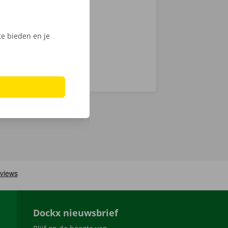
ijk het
e bieden en je
Dockx nieuwsbrief