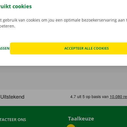
e digitale sleutel. Vind de app voor
Android
of
Apple
, en bek
ruikt cookies
 gebruik van cookies om jou een optimale bezoekerservaring aan t
rbeteren.
ASSEN
ACCEPTEER ALLE COOKIES
Taalkeuze
TACTEER ONS