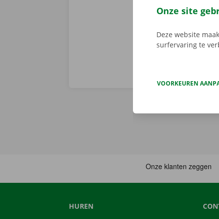
je deze met d
Onze site geb
aanbod.
Deze website maakt
surfervaring te ve
VOORKEUREN AANP
HUREN
CON