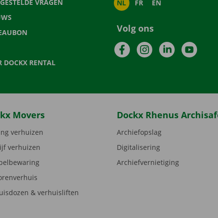
LGESTELDE VRAGEN
NL
FR
EN
UWS
Volg ons
EAUBON
Facebook
Instagram
LinkedIn
YouTu
R DOCKX RENTAL
kx Movers
Dockx Rhenus Archisaf
ng verhuizen
Archiefopslag
ijf verhuizen
Digitalisering
elbewaring
Archiefvernietiging
orenverhuis
uisdozen & verhuisliften