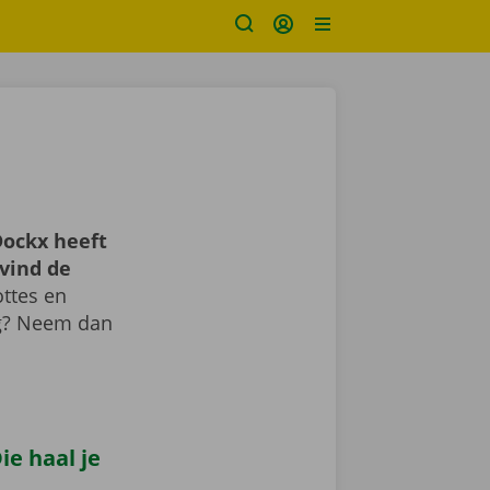
ockx heeft
vind de
ttes en
ig? Neem dan
e haal je