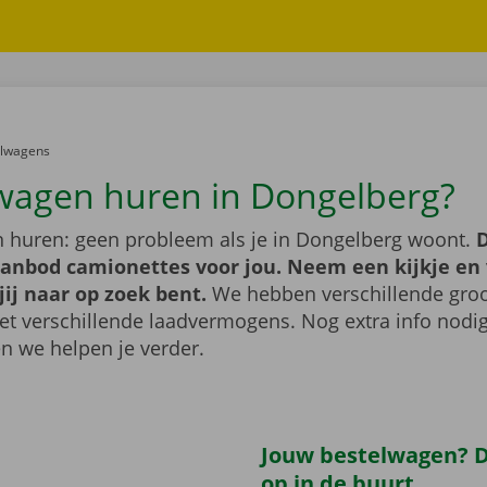
er:
elwagens
wagen huren in Dongelberg?
 huren: geen probleem als je in Dongelberg woont.
D
aanbod camionettes voor jou. Neem een kijkje en 
jij naar op zoek bent.
We hebben verschillende groo
t verschillende laadvermogens. Nog extra info nod
n we helpen je verder.
Jouw bestelwagen? Di
op in de buurt