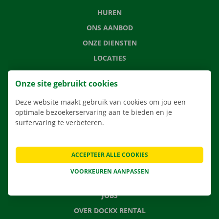
HUREN
ONS AANBOD
ONZE DIENSTEN
LOCATIES
APP
Onze site gebruikt cookies
VERHUISOPLOSSINGEN
Deze website maakt gebruik van cookies om jou een
optimale bezoekerservaring aan te bieden en je
surfervaring te verbeteren.
CONTACTEER ONS
VEELGESTELDE VRAGEN
ACCEPTEER ALLE COOKIES
NIEUWS
VOORKEUREN AANPASSEN
CADEAUBON
JOBS
OVER DOCKX RENTAL