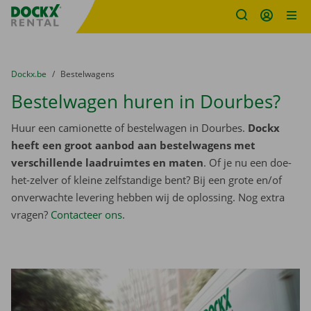
Fratello DEMO
Ga naar inhoud
Taalselectie overslaan
U bevindt zich hier:
van
Dockx.be
naar
Bestelwagens
Bestelwagen huren in Dourbes?
Huur een camionette of bestelwagen in Dourbes.
Dockx
heeft een groot aanbod aan bestelwagens met
verschillende laadruimtes en maten
. Of je nu een doe-
het-zelver of kleine zelfstandige bent? Bij een grote en/of
onverwachte levering hebben wij de oplossing. Nog extra
vragen?
Contacteer ons
.