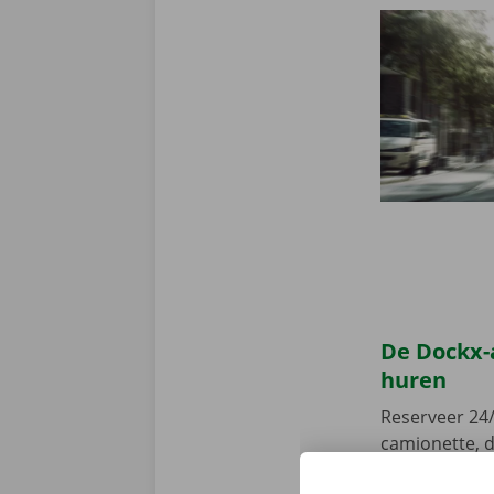
De Dockx-
huren
Reserveer 24/
camionette, d
je afhaalpunt