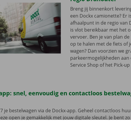
Breng jij binnenkort leveri
een Dockx camionette? Er i
afhaalpunt in de regio van 
is vlot bereikbaar met het
vervoer. Ben je van plan d
op te halen met de fiets of 
wagen? Dan voorzien we gra
parkeermogelijkheden aan
Service Shop of het Pick-up 
app: snel, eenvoudig en contactloos bestelw
7 je bestelwagen via de Dockx-app. Geheel contactloos huur
eze open je gemakkelijk met jouw digitale sleutel. Je bent zo
, maak je keuze uit het aanbod voertuigen, reken af en je be