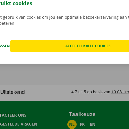
Download de gratis app nu voor
Android
, of
Apple
.
ruikt cookies
 gebruik van cookies om jou een optimale bezoekerservaring aan t
rbeteren.
ASSEN
ACCEPTEER ALLE COOKIES
Taalkeuze
TACTEER ONS
LGESTELDE VRAGEN
NL
FR
EN