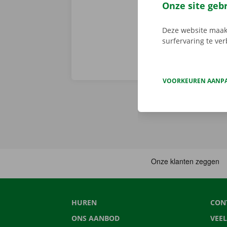
vertrekken. 
Onze site geb
Deze website maakt
surfervaring te ve
VOORKEUREN AANP
HUREN
CON
ONS AANBOD
VEE