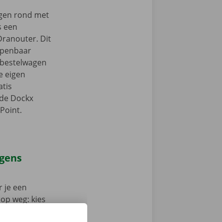
ngen rond met
s een
Dranouter. Dit
 openbaar
e bestelwagen
je eigen
tis
 de Dockx
Point.
agens
 je een
 op weg: kies
nt klaar om te