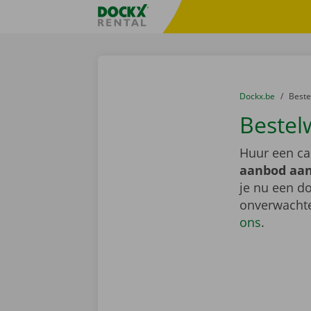
Ga naar inhoud
Taalselectie overslaan
Fratello DEMO
U bevindt zich hi
van
Dockx.be
naar
Best
Bestel
Huur een ca
aanbod aan
je nu een do
onverwachte
ons
.