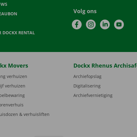
UWS
Volg ons
EAUBON
Facebook
Instagram
LinkedIn
YouTu
R DOCKX RENTAL
kx Movers
Dockx Rhenus Archisaf
ng verhuizen
Archiefopslag
ijf verhuizen
Digitalisering
elbewaring
Archiefvernietiging
orenverhuis
uisdozen & verhuisliften