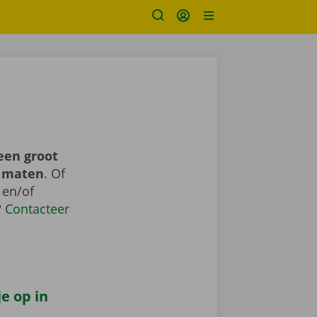
een groot
n maten
. Of
 en/of
?
Contacteer
e op in