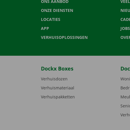
ONS AANBOD
VEE
ONZE DIENSTEN
NIE
LOCATIES
CAD
APP
JOBS
VERHUISOPLOSSINGEN
OVE
Dockx Boxes
Doc
Verhuisdozen
Woni
Verhuismateriaal
Bedr
Verhuispakketten
Meub
Seni
Verh