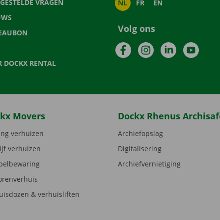
LGESTELDE VRAGEN
NL
FR
EN
UWS
Volg ons
EAUBON
Facebook
Instagram
LinkedIn
YouTu
R DOCKX RENTAL
kx Movers
Dockx Rhenus Archisaf
ng verhuizen
Archiefopslag
ijf verhuizen
Digitalisering
elbewaring
Archiefvernietiging
orenverhuis
uisdozen & verhuisliften