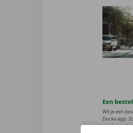
Een beste
Wil je een b
Dockx-app. Zo
via de app he