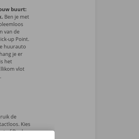
jouw buurt:
k.
Ben je met
obleemloos
in van de
ick-up Point.
e de huurauto
hang je er
is het
llikom vlot
.
ruik de
actloos. Kies
int of Dockx