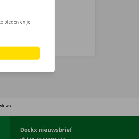
digitale
e bieden en je
Dockx nieuwsbrief