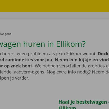
er:
elwagens
wagen huren in Ellikom?
 huren: geen probleem als je in Ellikom woont.
Dock
od camionettes voor jou. Neem een kijkje en vind
ar op zoek bent.
We hebben verschillende groottes 
llende laadvermogens. Nog extra info nodig? Neem 
lpen je verder.
Haal je bestelwagen 
Ellikom