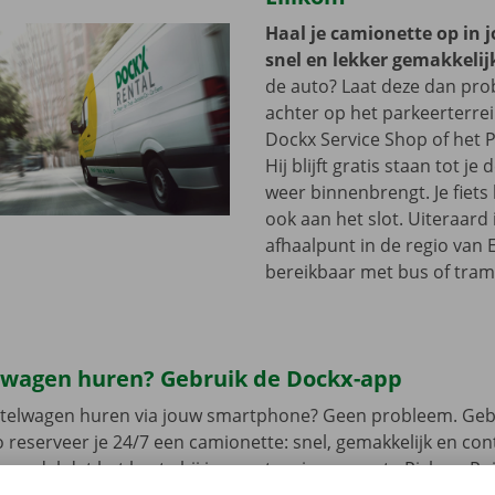
Haal je camionette op in 
snel en lekker gemakkelij
de auto? Laat deze dan pr
achter op het parkeerterre
Dockx Service Shop of het P
Hij blijft gratis staan tot j
weer binnenbrengt. Je fiets 
ook aan het slot. Uiteraard 
afhaalpunt in de regio van E
bereikbaar met bus of tram
lwagen huren? Gebruik de Dockx-app
estelwagen huren via jouw smartphone? Geen probleem. Geb
 reserveer je 24/7 een camionette: snel, gemakkelijk en cont
t model dat het beste bij jou past en je gewenste Pick-up Po