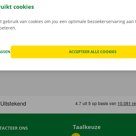
 Bij het ophalen open je de camionette eenvoudig met jouw 
ruikt cookies
load de gratis app voor
Android
of
Apple
.
 gebruik van cookies om jou een optimale bezoekerservaring aan t
rbeteren.
ASSEN
ACCEPTEER ALLE COOKIES
Taalkeuze
TACTEER ONS