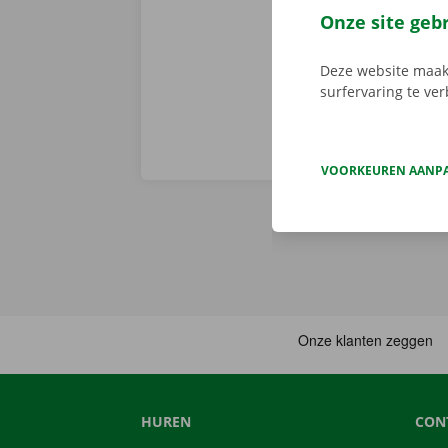
Service Shop.
Onze site geb
sleutel. Down
Deze website maakt
surfervaring te ve
VOORKEUREN AANP
HUREN
CON