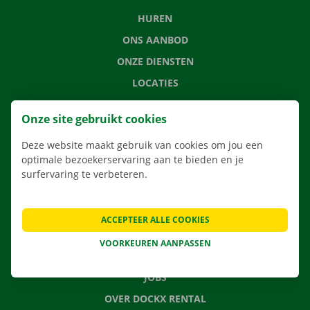
HUREN
ONS AANBOD
ONZE DIENSTEN
LOCATIES
APP
Onze site gebruikt cookies
VERHUISOPLOSSINGEN
Deze website maakt gebruik van cookies om jou een
optimale bezoekerservaring aan te bieden en je
surfervaring te verbeteren.
CONTACTEER ONS
VEELGESTELDE VRAGEN
ACCEPTEER ALLE COOKIES
NIEUWS
VOORKEUREN AANPASSEN
CADEAUBON
JOBS
OVER DOCKX RENTAL