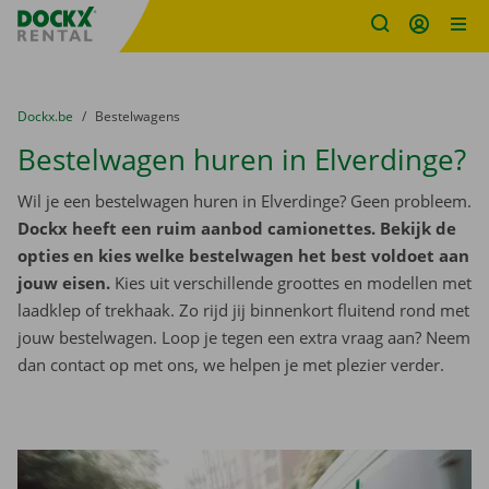
Fratello DEMO
Ga naar inhoud
Taalselectie overslaan
U bevindt zich hier:
van
Dockx.be
naar
Bestelwagens
Bestelwagen huren in Elverdinge?
Wil je een bestelwagen huren in Elverdinge? Geen probleem.
Dockx heeft een ruim aanbod camionettes. Bekijk de
opties en kies welke bestelwagen het best voldoet aan
jouw eisen.
Kies uit verschillende groottes en modellen met
laadklep of trekhaak. Zo rijd jij binnenkort fluitend rond met
jouw bestelwagen. Loop je tegen een extra vraag aan? Neem
dan contact op met ons, we helpen je met plezier verder.