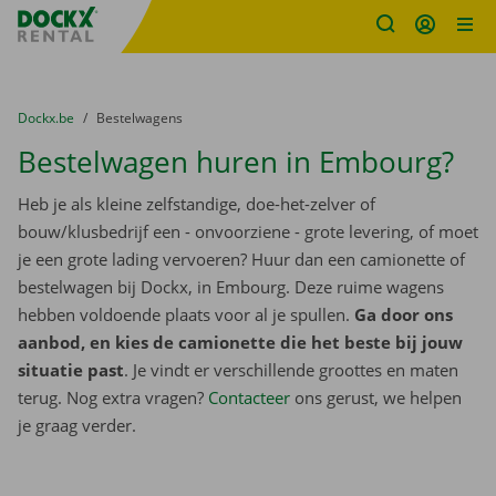
Fratello DEMO
Ga naar inhoud
Taalselectie overslaan
U bevindt zich hier:
van
Dockx.be
naar
Bestelwagens
Bestelwagen huren in Embourg?
Heb je als kleine zelfstandige, doe-het-zelver of
bouw/klusbedrijf een - onvoorziene - grote levering, of moet
je een grote lading vervoeren? Huur dan een camionette of
bestelwagen bij Dockx, in Embourg. Deze ruime wagens
hebben voldoende plaats voor al je spullen.
Ga door ons
aanbod, en kies de camionette die het beste bij jouw
situatie past
. Je vindt er verschillende groottes en maten
terug. Nog extra vragen?
Contacteer
ons gerust, we helpen
je graag verder.