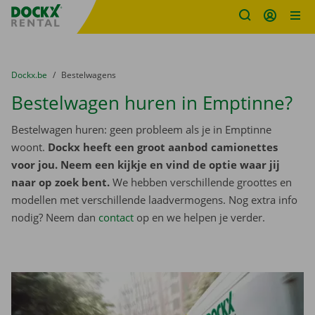
Fratello DEMO
Ga naar inhoud
Taalselectie overslaan
U bevindt zich hier:
van
Dockx.be
naar
Bestelwagens
Bestelwagen huren in Emptinne?
Bestelwagen huren: geen probleem als je in Emptinne
woont.
Dockx heeft een groot aanbod camionettes
voor jou. Neem een kijkje en vind de optie waar jij
naar op zoek bent.
We hebben verschillende groottes en
modellen met verschillende laadvermogens. Nog extra info
nodig? Neem dan
contact
op en we helpen je verder.