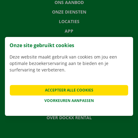
ONS AANBOD
ONZE DIENSTEN
LOCATIES
APP
VERHUISOPLOSSINGEN
Onze site gebruikt cookies
Deze website maakt gebruik van cookies om jou een
optimale bezoekerservaring aan te bieden en je
surfervaring te verbeteren.
CONTACTEER ONS
VEELGESTELDE VRAGEN
NIEUWS
ACCEPTEER ALLE COOKIES
CADEAUBON
VOORKEUREN AANPASSEN
JOBS
OVER DOCKX RENTAL