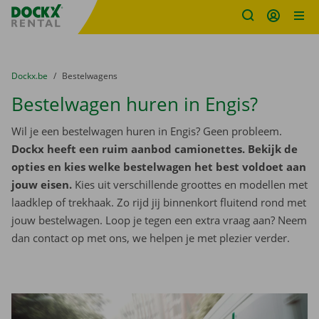
Fratello DEMO
Ga naar inhoud
Taalselectie overslaan
U bevindt zich hier:
van
Dockx.be
naar
Bestelwagens
Bestelwagen huren in Engis?
Wil je een bestelwagen huren in Engis? Geen probleem.
Dockx heeft een ruim aanbod camionettes. Bekijk de
opties en kies welke bestelwagen het best voldoet aan
jouw eisen.
Kies uit verschillende groottes en modellen met
laadklep of trekhaak. Zo rijd jij binnenkort fluitend rond met
jouw bestelwagen. Loop je tegen een extra vraag aan? Neem
dan contact op met ons, we helpen je met plezier verder.