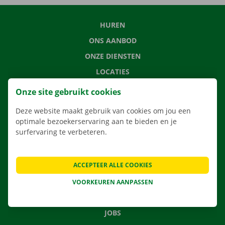
HUREN
ONS AANBOD
ONZE DIENSTEN
LOCATIES
APP
Onze site gebruikt cookies
VERHUISOPLOSSINGEN
Deze website maakt gebruik van cookies om jou een
optimale bezoekerservaring aan te bieden en je
surfervaring te verbeteren.
CONTACTEER ONS
ACCEPTEER ALLE COOKIES
VEELGESTELDE VRAGEN
NIEUWS
VOORKEUREN AANPASSEN
CADEAUBON
JOBS