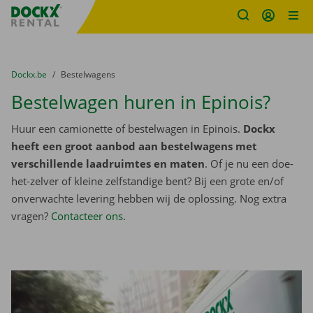
Fratello DEMO
Ga naar inhoud
Taalselectie overslaan
U bevindt zich hier:
van
Dockx.be
naar
Bestelwagens
Bestelwagen huren in Epinois?
Huur een camionette of bestelwagen in Epinois.
Dockx
heeft een groot aanbod aan bestelwagens met
verschillende laadruimtes en maten
. Of je nu een doe-
het-zelver of kleine zelfstandige bent? Bij een grote en/of
onverwachte levering hebben wij de oplossing. Nog extra
vragen?
Contacteer ons
.