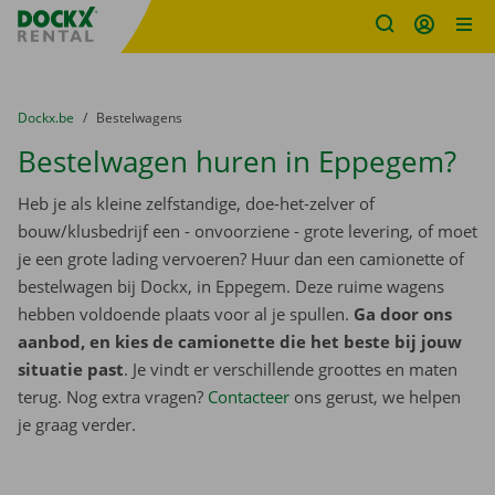
Fratello DEMO
Ga naar inhoud
Taalselectie overslaan
U bevindt zich hier:
van
Dockx.be
naar
Bestelwagens
Bestelwagen huren in Eppegem?
Heb je als kleine zelfstandige, doe-het-zelver of
bouw/klusbedrijf een - onvoorziene - grote levering, of moet
je een grote lading vervoeren? Huur dan een camionette of
bestelwagen bij Dockx, in Eppegem. Deze ruime wagens
hebben voldoende plaats voor al je spullen.
Ga door ons
aanbod, en kies de camionette die het beste bij jouw
situatie past
. Je vindt er verschillende groottes en maten
terug. Nog extra vragen?
Contacteer
ons gerust, we helpen
je graag verder.