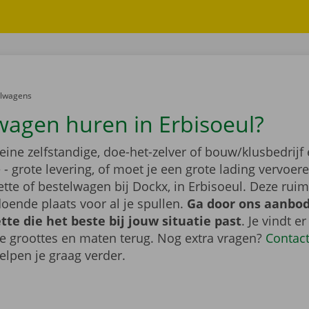
er:
elwagens
wagen huren in Erbisoeul?
leine zelfstandige, doe-het-zelver of bouw/klusbedrijf 
- grote levering, of moet je een grote lading vervoe
tte of bestelwagen bij Dockx, in Erbisoeul. Deze ru
oende plaats voor al je spullen.
Ga door ons aanbod
te die het beste bij jouw situatie past
. Je vindt er
de groottes en maten terug. Nog extra vragen?
Contac
elpen je graag verder.