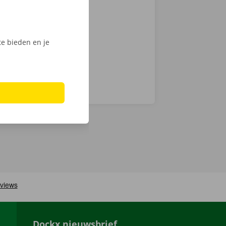
 keuze.
Phone via de
e bieden en je
Dockx nieuwsbrief