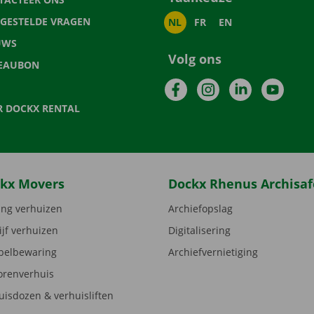
LGESTELDE VRAGEN
NL
FR
EN
UWS
Volg ons
EAUBON
Facebook
Instagram
LinkedIn
YouTu
R DOCKX RENTAL
kx Movers
Dockx Rhenus Archisaf
ng verhuizen
Archiefopslag
ijf verhuizen
Digitalisering
elbewaring
Archiefvernietiging
orenverhuis
uisdozen & verhuisliften