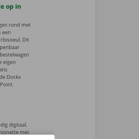
e op in
ngen rond met
s een
rbisoeul. Dit
 openbaar
e bestelwagen
je eigen
tis
 de Dockx
Point.
ig digitaal.
mionette met