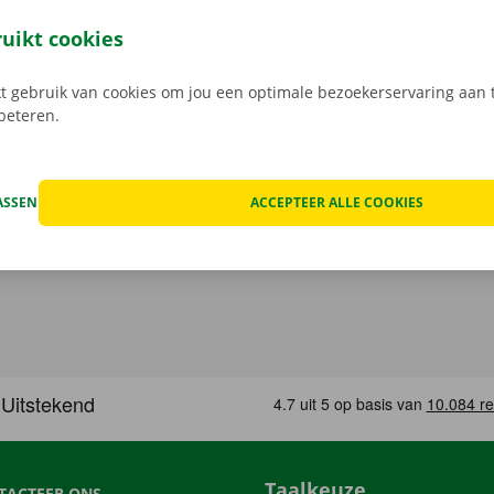
leutel aan het Pick-up Point of Dockx Service Shop naar jouw
gratis app voor Android via de
Google Play Store
, of voor i
ruikt cookies
 gebruik van cookies om jou een optimale bezoekerservaring aan t
rbeteren.
ASSEN
ACCEPTEER ALLE COOKIES
Taalkeuze
TACTEER ONS