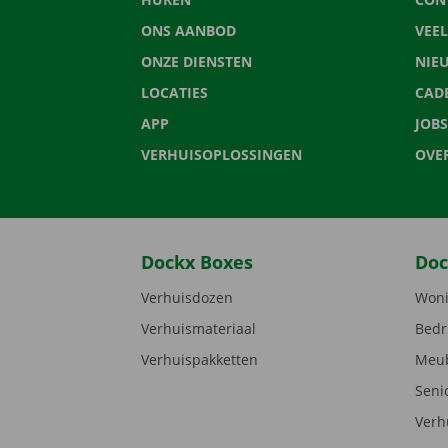
ONS AANBOD
VEE
ONZE DIENSTEN
NIE
LOCATIES
CAD
APP
JOBS
VERHUISOPLOSSINGEN
OVE
Dockx Boxes
Doc
Verhuisdozen
Woni
Verhuismateriaal
Bedr
Verhuispakketten
Meub
Seni
Verh