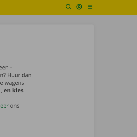
een -
ren? Huur dan
ime wagens
, en kies
teer
ons