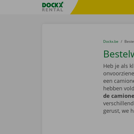
Ga naar inhoud
Taalselectie overslaan
Fratello DEMO
U bevindt zich hi
van
Dockx.be
naar
Best
Bestel
Heb je als k
onvoorziene 
een camione
hebben vold
de camionet
verschillen
gerust, we h