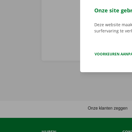
de digitale s
Download de 
Onze site geb
App Store
.
Deze website maakt
surfervaring te ve
VOORKEUREN AANP
HUREN
CON