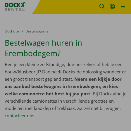
Fratello DEMO
Ga naar inhoud
Taalselectie overslaan
U bevindt zich hier:
van
Dockx.be
naar
Bestelwagens
Bestelwagen huren in
Erembodegem?
Ben je een kleine zelfstandige, doe-het-zelver of heb je een
bouw/klusbedrijf? Dan heeft Dockx de oplossing wanneer er
een groot transport gepland staat.
Neem een kijkje door
ons aanbod bestelwagens in Erembodegem, en kies
welke camionette het best bij jou past
. Bij Dockx vind je
verschillende camionettes in verschillende groottes en
modellen met laadklep of trekhaak. Aarzel niet bij vragen:
contacteer ons
.