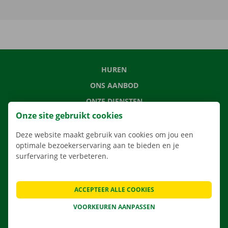
HUREN
ONS AANBOD
ONZE DIENSTEN
Onze site gebruikt cookies
LOCATIES
APP
Deze website maakt gebruik van cookies om jou een
optimale bezoekerservaring aan te bieden en je
VERHUISOPLOSSINGEN
surfervaring te verbeteren.
ACCEPTEER ALLE COOKIES
CONTACTEER ONS
VOORKEUREN AANPASSEN
VEELGESTELDE VRAGEN