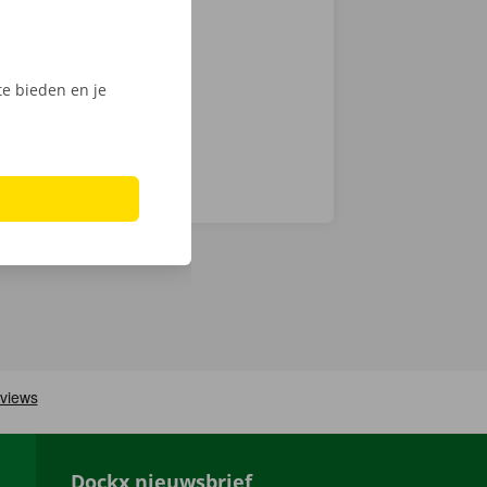
 keuze.
Phone via de
e bieden en je
Dockx nieuwsbrief