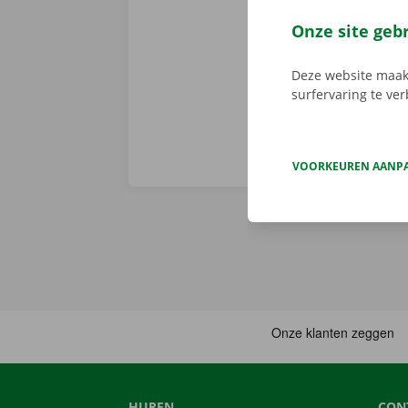
de digitale s
Download de 
Onze site geb
App Store
.
Deze website maakt
surfervaring te ve
VOORKEUREN AANP
HUREN
CON