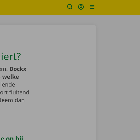
iert?
eem.
Dockx
s welke
llende
ort fluitend
 Neem dan
e op bij