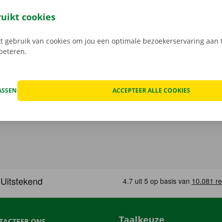
leutel aan het Pick-up Point of Dockx Service Shop naar jouw
gratis app voor Android via de
Google Play Store
, of voor i
ruikt cookies
 gebruik van cookies om jou een optimale bezoekerservaring aan t
rbeteren.
ASSEN
ACCEPTEER ALLE COOKIES
Taalkeuze
TACTEER ONS