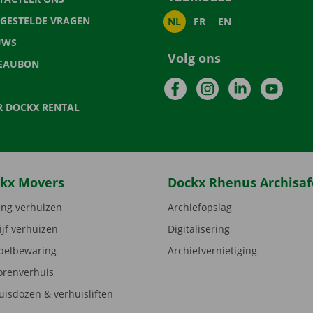
LGESTELDE VRAGEN
NL
FR
EN
UWS
Volg ons
EAUBON
Facebook
Instagram
LinkedIn
YouTu
R DOCKX RENTAL
kx Movers
Dockx Rhenus Archisaf
ng verhuizen
Archiefopslag
ijf verhuizen
Digitalisering
elbewaring
Archiefvernietiging
orenverhuis
uisdozen & verhuisliften