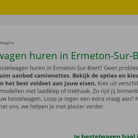
er:
elwagens
wagen huren in Ermeton-Sur-B
bestelwagen huren in Ermeton-Sur-Biert? Geen probl
ruim aanbod camionettes. Bekijk de opties en kie
n het best voldoet aan jouw eisen.
Kies uit verschi
modellen met laadklep of trekhaak. Zo rijd jij binnenk
uw bestelwagen. Loop je tegen een extra vraag aan?
met ons, we helpen je met plezier verder.
Je bestelwagen haal j