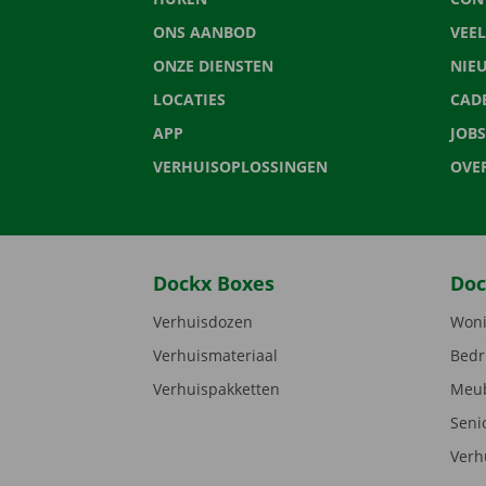
ONS AANBOD
VEE
ONZE DIENSTEN
NIE
LOCATIES
CAD
APP
JOBS
VERHUISOPLOSSINGEN
OVE
Dockx Boxes
Doc
Verhuisdozen
Woni
Verhuismateriaal
Bedr
Verhuispakketten
Meub
Seni
Verh