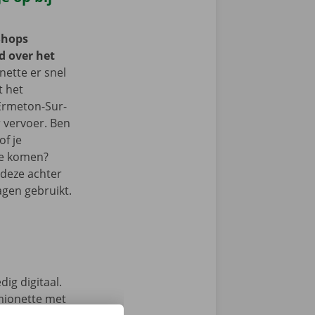
Shops
d over het
ette er snel
t het
 Ermeton-Sur-
 vervoer. Ben
of je
te komen?
deze achter
wagen gebruikt.
ig digitaal.
mionette met