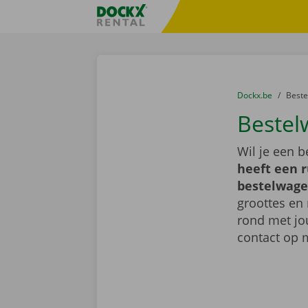
Ga naar inhoud
Taalselectie overslaan
Fratello DEMO
U bevindt zich hi
van
Dockx.be
naar
Best
Bestel
Wil je een 
heeft een 
bestelwage
groottes en 
rond met jo
contact op 