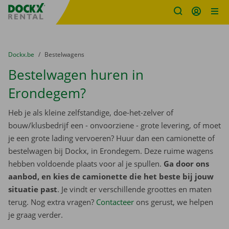
Fratello DEMO
Ga naar inhoud
Taalselectie overslaan
U bevindt zich hier:
van
Dockx.be
naar
Bestelwagens
Bestelwagen huren in
Erondegem?
Heb je als kleine zelfstandige, doe-het-zelver of
bouw/klusbedrijf een - onvoorziene - grote levering, of moet
je een grote lading vervoeren? Huur dan een camionette of
bestelwagen bij Dockx, in Erondegem. Deze ruime wagens
hebben voldoende plaats voor al je spullen.
Ga door ons
aanbod, en kies de camionette die het beste bij jouw
situatie past
. Je vindt er verschillende groottes en maten
terug. Nog extra vragen?
Contacteer
ons gerust, we helpen
je graag verder.